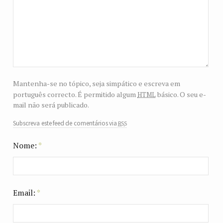
Mantenha-se no tópico, seja simpático e escreva em
html
português correcto. É permitido algum
básico. O seu e-
mail não será publicado.
rss
Subscreva este feed de comentários via
Nome:
*
Email:
*