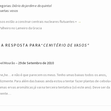
egorias:
Diário do jardim e do quintal
quetas:
vasos
sos estão a construir centrais nucleares flutuantes +
Palheiro no Lameiro da Gracia
MA RESPOSTA PARA
“CEMITÉRIO DE VASOS”
bel Mourão
29 de Setembro de 2010
he,he… e não é que parecem os meus. Tenho umas baixas todos os anos,
elizmente. Para além das baixas ainda estou a tentar fazer plantas de cebola 
umas ervas aromáticas já vai na terceira tentativa (só este ano). Deve ser da
mente…