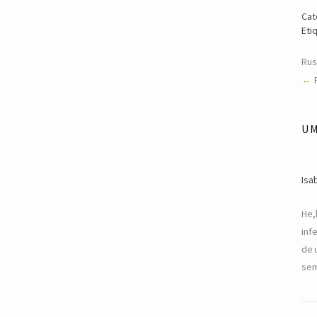
Cat
Eti
Rus
U
Isa
He,
inf
de 
se