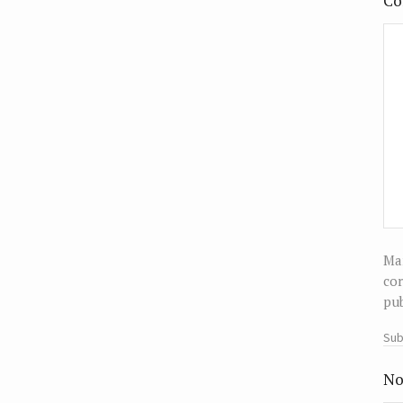
Co
Man
cor
pub
Sub
No