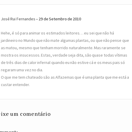
José Rui Fernandes
29 de Setembro de 2010
Hehe, é só para animar os estimados leitores… eu sei que não há
jardineiro no Mundo que não mate algumas plantas, ou que não pense que
as matou, mesmo que tenham morrido naturalmente. Mas raramente se
mostra os insucessos. Estas, verdade seja dita, são quase todas vítimas
de três dias de calor infernal quando eu não estive cá e os meus pais só
regaram uma vez no dia.
O que me tem chateado são as Alfazemas que é uma planta que me está a
custar entender.
ixe um comentário