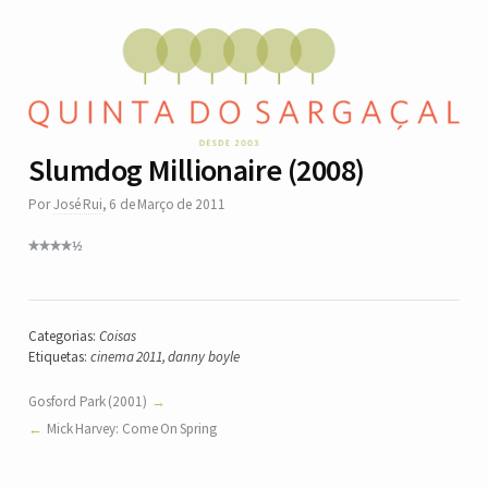
Slumdog Millionaire (2008)
Por
José Rui
,
6 de Março de 2011
Categorias:
Coisas
Etiquetas:
cinema 2011
,
danny boyle
Gosford Park (2001)
Mick Harvey: Come On Spring