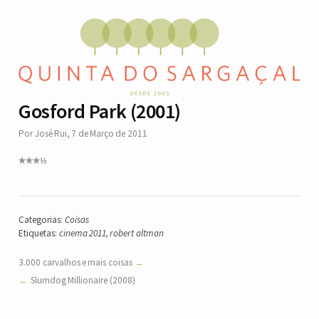
Gosford Park (2001)
Por
José Rui
,
7 de Março de 2011
Categorias:
Coisas
Etiquetas:
cinema 2011
,
robert altman
3.000 carvalhos e mais coisas
Slumdog Millionaire (2008)