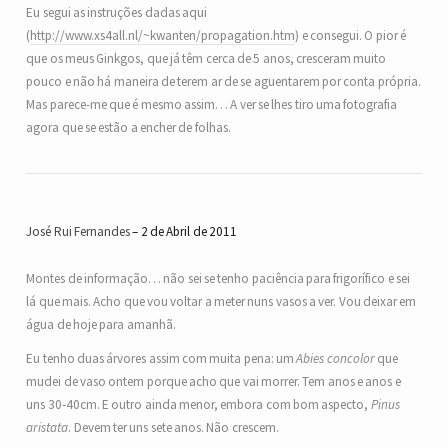
Eu segui as instruções dadas aqui
(
http://www.xs4all.nl/~kwanten/propagation.htm
) e consegui. O pior é
que os meus Ginkgos, que já têm cerca de 5 anos, cresceram muito
pouco e não há maneira de terem ar de se aguentarem por conta própria.
Mas parece-me que é mesmo assim… A ver se lhes tiro uma fotografia
agora que se estão a encher de folhas.
José Rui Fernandes
2 de Abril de 2011
Montes de informação… não sei se tenho paciência para frigorífico e sei
lá que mais. Acho que vou voltar a meter nuns vasos a ver. Vou deixar em
água de hoje para amanhã.
Eu tenho duas árvores assim com muita pena: um
Abies concolor
que
mudei de vaso ontem porque acho que vai morrer. Tem anos e anos e
uns 30-40cm. E outro ainda menor, embora com bom aspecto,
Pinus
aristata
. Devem ter uns sete anos. Não crescem.