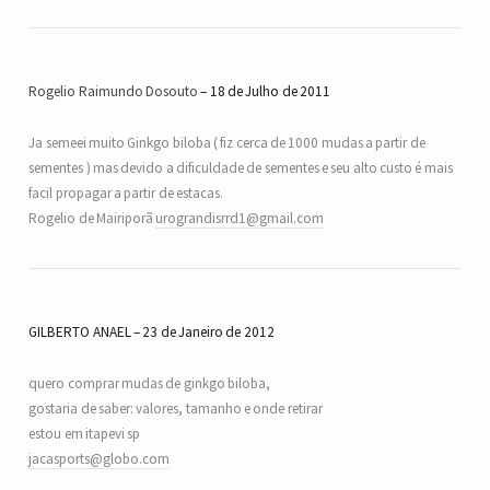
Rogelio Raimundo Dosouto
18 de Julho de 2011
Ja semeei muito Ginkgo biloba ( fiz cerca de 1000 mudas a partir de
sementes ) mas devido a dificuldade de sementes e seu alto custo é mais
facil propagar a partir de estacas.
Rogelio de Mairiporã
urograndisrrd1@gmail.com
GILBERTO ANAEL
23 de Janeiro de 2012
quero comprar mudas de ginkgo biloba,
gostaria de saber: valores, tamanho e onde retirar
estou em itapevi sp
jacasports@globo.com