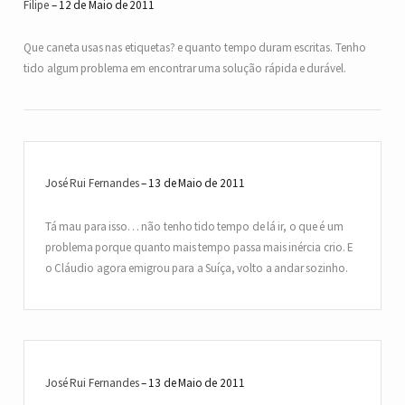
Filipe
12 de Maio de 2011
Que caneta usas nas etiquetas? e quanto tempo duram escritas. Tenho
tido algum problema em encontrar uma solução rápida e durável.
José Rui Fernandes
13 de Maio de 2011
Tá mau para isso… não tenho tido tempo de lá ir, o que é um
problema porque quanto mais tempo passa mais inércia crio. E
o Cláudio agora emigrou para a Suíça, volto a andar sozinho.
José Rui Fernandes
13 de Maio de 2011