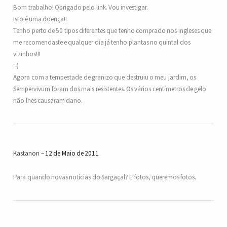
Bom trabalho! Obrigado pelo link. Vou investigar.
Isto é uma doença!!
Tenho perto de 50 tipos diferentes que tenho comprado nos ingleses que
me recomendaste e qualquer dia já tenho plantas no quintal dos
vizinhos!!!
:-)
Agora com a tempestade de granizo que destruiu o meu jardim, os
Sempervivum foram dos mais resistentes. Os vários centímetros de gelo
não lhes causaram dano.
Kastanon
12 de Maio de 2011
Para quando novas notícias do Sargaçal? E fotos, queremos fotos.