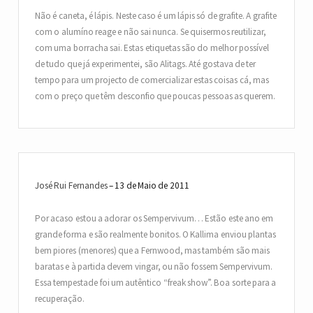
Não é caneta, é lápis. Neste caso é um lápis só de grafite. A grafite
com o alumíno reage e não sai nunca. Se quisermos reutilizar,
com uma borracha sai. Estas etiquetas são do melhor possível
de tudo que já experimentei, são Alitags. Até gostava de ter
tempo para um projecto de comercializar estas coisas cá, mas
com o preço que têm desconfio que poucas pessoas as querem.
José Rui Fernandes
13 de Maio de 2011
Por acaso estou a adorar os Sempervivum… Estão este ano em
grande forma e são realmente bonitos. O Kallima enviou plantas
bem piores (menores) que a Fernwood, mas também são mais
baratas e à partida devem vingar, ou não fossem Sempervivum.
Essa tempestade foi um autêntico “freak show”. Boa sorte para a
recuperação.