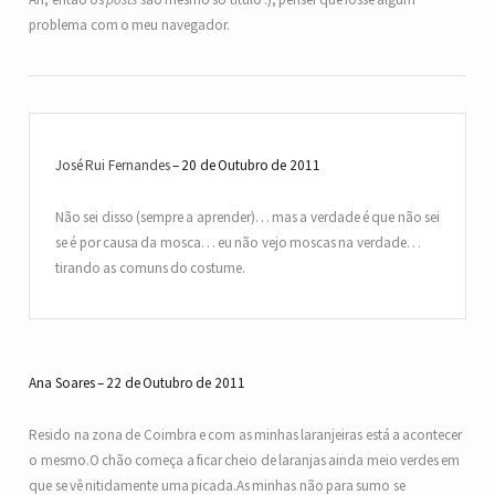
problema com o meu navegador.
José Rui Fernandes
20 de Outubro de 2011
Não sei disso (sempre a aprender)… mas a verdade é que não sei
se é por causa da mosca… eu não vejo moscas na verdade…
tirando as comuns do costume.
Ana Soares
22 de Outubro de 2011
Resido na zona de Coimbra e com as minhas laranjeiras está a acontecer
o mesmo.O chão começa a ficar cheio de laranjas ainda meio verdes em
que se vê nitidamente uma picada.As minhas não para sumo se