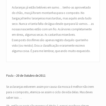
As laranjas já estão bebíveis em sumo… tenho-as aproveitado
do chão, mas já foram montanhas para o composto. No
Sargaçal tenho laranjeiras mais tardias, mas aquilo anda tudo
seco. Nunca vi tanta falta de água desde que para lá vamos… as
nossas nascentes estão com um fio. As árvores completamente
em stress, algumas secas. As castanhas miseráveis.
Esses posts dos filmes são apenas registo daquilo que tenho
visto (ou revisto). Dou a classificação e raramente escrevo
alguma coisa. É para me lembrar, que ando muito esquecido.
Paula
20 de Outubro de 2011
Se as laranjas estiverem assim por causa da mosca é melhor não irem
para o composto, eterniza-se assim o ciclo de vida delas. Mas deves
saber isso…
Ah, então os
posts
são mesmo só titulo :), pensei que fosse algum