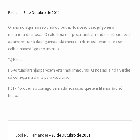
Paula
19 de Outubro de 2011
O mesmo aqui mas só uma ou outra. No nosso caso julgo ser a
malandra da mosca. O calor fora de época também anda a enlouquecer
as árvores, uma das figueiras está cheia de rebentos novamente e se
calhar haverá figos no inverno.
“:) Paula
PS-As tuas laranjas parecem estar mais maduras. As nossas, ainda verdes,
só começam a dar lá para Fevereiro.
PS1- Porque não consigo ver nada nos
posts
que têm filmes? São só
titulo…
José Rui Fernandes
20 de Outubro de 2011