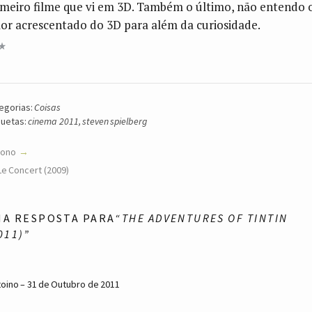
imeiro filme que vi em 3D. Também o último, não entendo 
lor acrescentado do 3D para além da curiosidade.
egorias:
Coisas
quetas:
cinema 2011
,
steven spielberg
tono
Le Concert (2009)
MA RESPOSTA PARA
“THE ADVENTURES OF TINTIN
011)”
toino
31 de Outubro de 2011