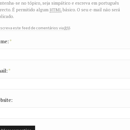
tenha-se no tópico, seja simpático e escreva em português
html
recto. É permitido algum
básico. O seu e-mail não será
licado.
rss
screva este feed de comentários via
me:
*
ail:
*
bsite: