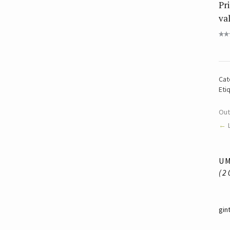
Pr
va
Cat
Eti
Ou
U
(2
gin