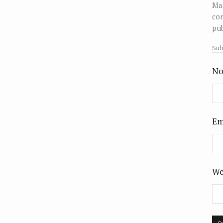
Man
cor
pub
Sub
No
Em
We