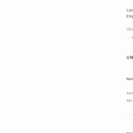
Cat
Eti
Obs
U
Nun
Ain
Abr
gr