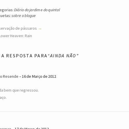
egorias:
Diário do jardim e do quintal
quetas:
sobre o blogue
ervação de pássaros
Lower Heaven: Rain
MA RESPOSTA PARA
“AINDA NÃO”
o Resende
16 de Março de 2012
da bem que regressou.
aço.
eenman
17 de Março de 2012