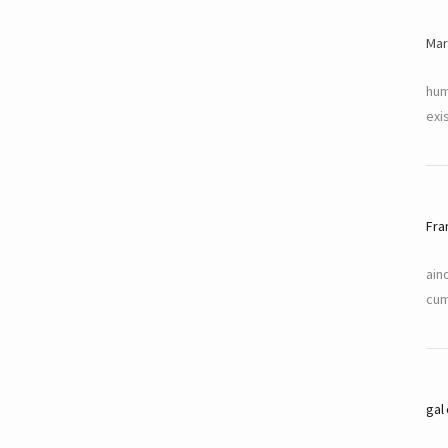
Mar
hum
exi
Fra
ain
cum
gal