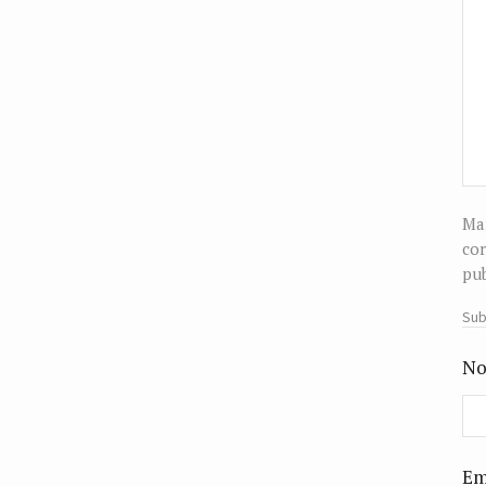
Man
cor
pub
Sub
No
Em