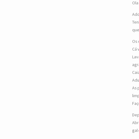
Ola
Ado
Ten
que
Os 
Cá 
Lav
agr
Cai
Adu
As 
lim
Faç
Dep
Abr
gal