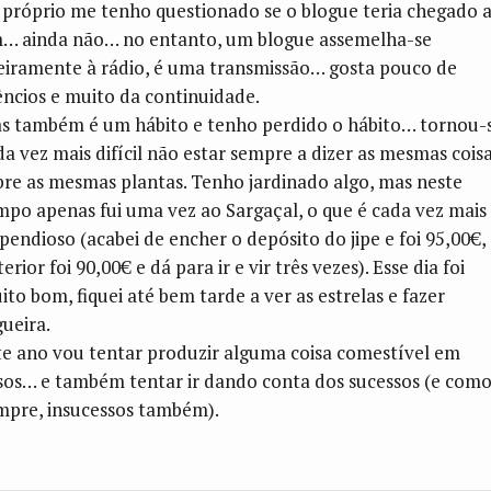
 próprio me tenho questionado se o blogue teria chegado 
m… ainda não… no entanto, um blogue assemelha-se
geiramente à rádio, é uma transmissão… gosta pouco de
lêncios e muito da continuidade.
s também é um hábito e tenho perdido o hábito… tornou-
da vez mais difícil não estar sempre a dizer as mesmas cois
bre as mesmas plantas. Tenho jardinado algo, mas neste
mpo apenas fui uma vez ao Sargaçal, o que é cada vez mais
spendioso (acabei de encher o depósito do jipe e foi 95,00€,
erior foi 90,00€ e dá para ir e vir três vezes). Esse dia foi
ito bom, fiquei até bem tarde a ver as estrelas e fazer
gueira.
te ano vou tentar produzir alguma coisa comestível em
sos… e também tentar ir dando conta dos sucessos (e com
mpre, insucessos também).