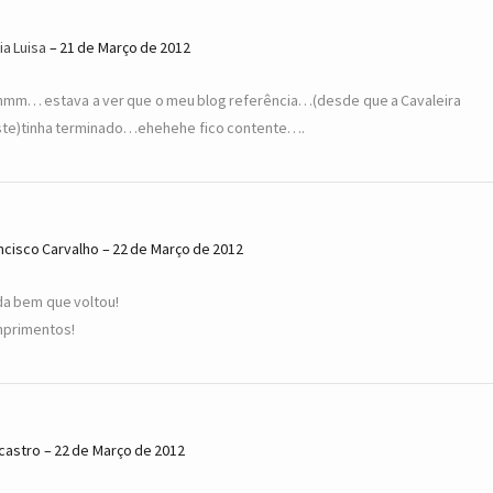
ia Luisa
21 de Março de 2012
mm… estava a ver que o meu blog referência…(desde que a Cavaleira
ste)tinha terminado…ehehehe fico contente….
ncisco Carvalho
22 de Março de 2012
da bem que voltou!
primentos!
 castro
22 de Março de 2012