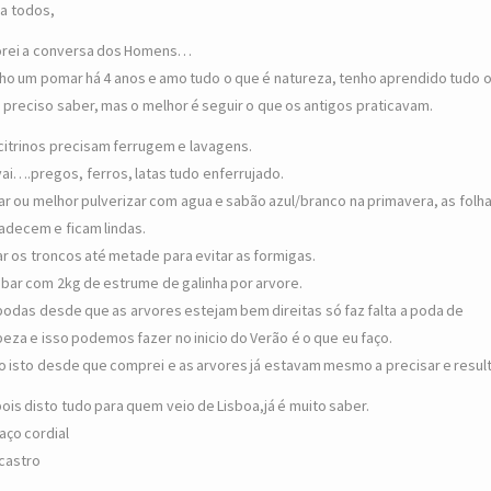
 a todos,
rei a conversa dos Homens…
ho um pomar há 4 anos e amo tudo o que é natureza, tenho aprendido tudo 
 preciso saber, mas o melhor é seguir o que os antigos praticavam.
citrinos precisam ferrugem e lavagens.
vai….pregos, ferros, latas tudo enferrujado.
ar ou melhor pulverizar com agua e sabão azul/branco na primavera, as folh
adecem e ficam lindas.
ar os troncos até metade para evitar as formigas.
bar com 2kg de estrume de galinha por arvore.
podas desde que as arvores estejam bem direitas só faz falta a poda de
peza e isso podemos fazer no inicio do Verão é o que eu faço.
o isto desde que comprei e as arvores já estavam mesmo a precisar e result
ois disto tudo para quem veio de Lisboa,já é muito saber.
aço cordial
 castro