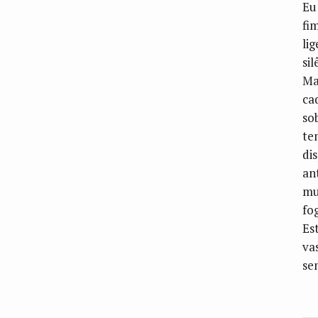
Eu
fi
li
si
Ma
ca
so
te
di
ant
mu
fo
Es
va
se