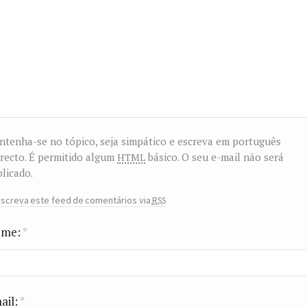
tenha-se no tópico, seja simpático e escreva em português
html
recto. É permitido algum
básico. O seu e-mail não será
licado.
rss
screva este feed de comentários via
me:
*
ail:
*