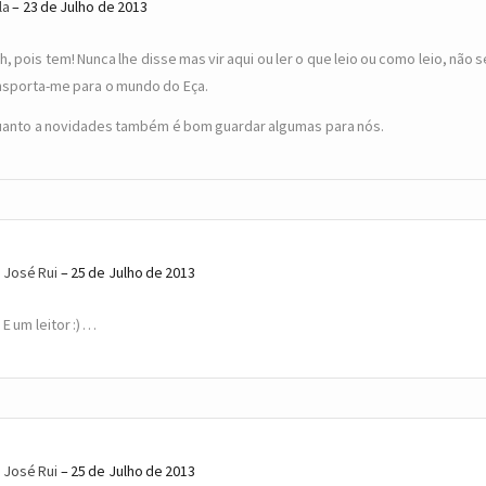
la
23 de Julho de 2013
h, pois tem! Nunca lhe disse mas vir aqui ou ler o que leio ou como leio, não s
nsporta-me para o mundo do Eça.
uanto a novidades também é bom guardar algumas para nós.
José Rui
25 de Julho de 2013
E um leitor :) …
José Rui
25 de Julho de 2013