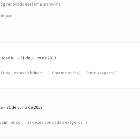
log renovado está uma maravilha!
abraço
José Rui
31 de Julho de 2013
Eu sei, estava a brincar… :) . Uma maravilha?… Outro exagero! :)
la
31 de Julho de 2013
, sim, eu sei … às vezes sou dada a exageros :))