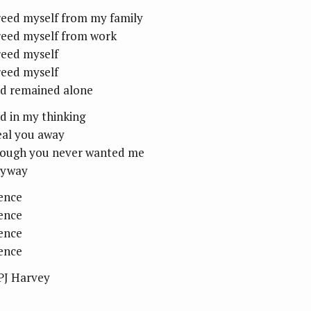
freed myself from my family
freed myself from work
freed myself
freed myself
d remained alone
d in my thinking
eal you away
ough you never wanted me
yway
lence
lence
lence
lence
PJ Harvey