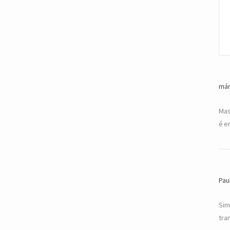
már
Mas 
é e
Pau
Sim
tra