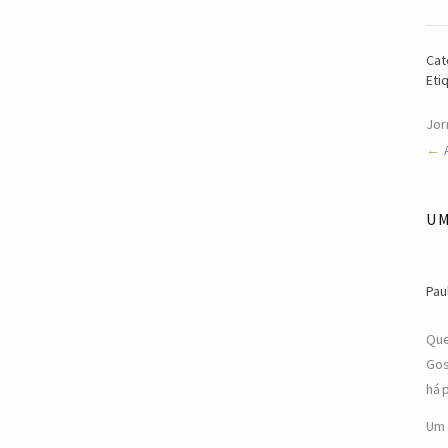
Cat
Eti
Jor
U
Pau
Que
Gos
há 
Um 