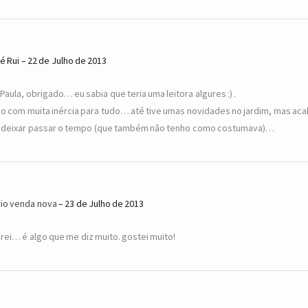
é Rui
22 de Julho de 2013
 Paula, obrigado… eu sabia que teria uma leitora algures :) .
o com muita inércia para tudo… até tive umas novidades no jardim, mas ac
 deixar passar o tempo (que também não tenho como costumava)…
io venda nova
23 de Julho de 2013
rei… é algo que me diz muito. gostei muito!