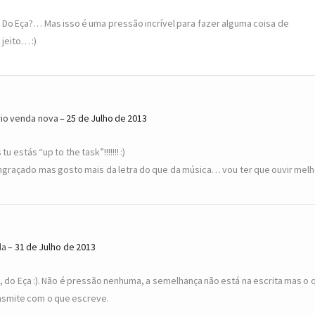
Do Eça?… Mas isso é uma pressão incrível para fazer alguma coisa de
jeito… :)
io venda nova
25 de Julho de 2013
tu estás “up to the task”!!!!!!! :)
ngraçado mas gosto mais da letra do que da música… vou ter que ouvir melh
la
31 de Julho de 2013
, do Eça :). Não é pressão nenhuma, a semelhança não está na escrita mas o 
nsmite com o que escreve.