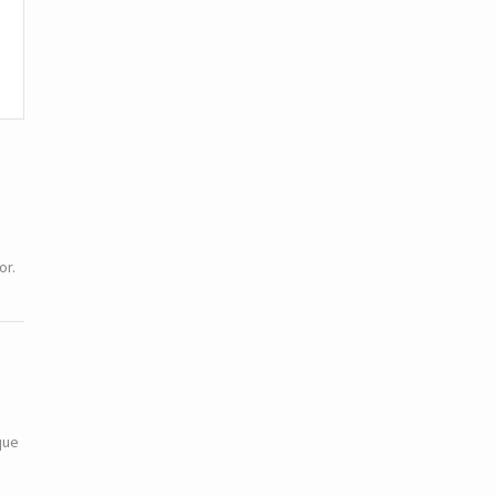
or.
que