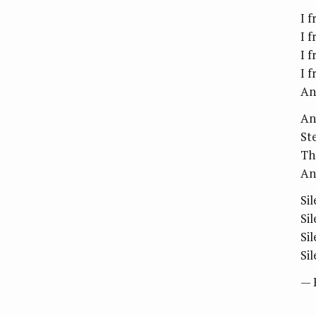
I 
I 
I 
I 
An
An
St
Th
An
Si
Si
Si
Si
— 