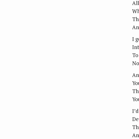
Al
Wh
Th
An
I 
In
To
No
An
Yo
Th
Yo
I’
De
Th
An