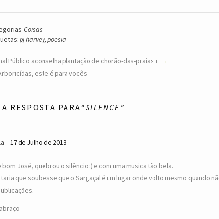
egorias:
Coisas
quetas:
pj harvey
,
poesia
nal Público aconselha plantação de chorão-das-praias +
Arboricídas, este é para vocês
MA RESPOSTA PARA
“SILENCE”
la
17 de Julho de 2013
 bom José, quebrou o silêncio :) e com uma musica tão bela.
taria que soubesse que o Sargaçal é um lugar onde volto mesmo quando nã
publicações.
abraço