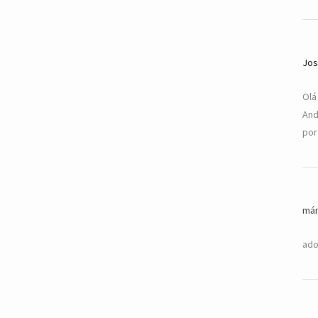
Jos
Olá
And
por
már
ado