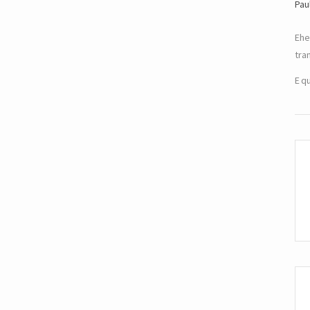
Pau
Ehe
tra
E q