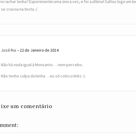
o rachar lenha? Experimentei uma única vez, e foi a última! Saltou logo um l
 se cravou na testa :/.
José Rui
22 de Janeiro de 2014
Não há nada igual à Monsanto… nem percebo.
Não tenho culpa da lenha… eu só coloco links :) .
ixe um comentário
mment