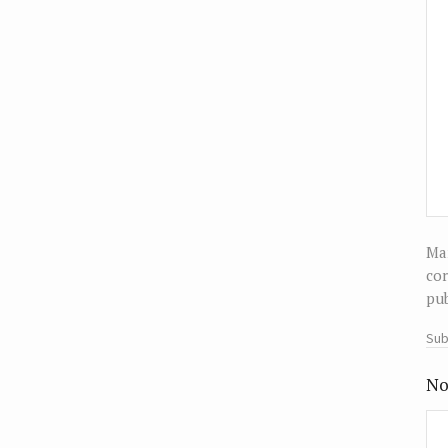
Man
cor
pub
Sub
No