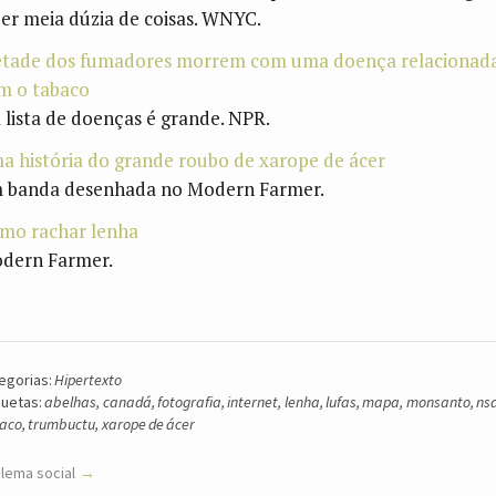
zer meia dúzia de coisas. WNYC.
tade dos fumadores morrem com uma doença relacionad
m o tabaco
a lista de doenças é grande. NPR.
a história do grande roubo de xarope de ácer
 banda desenhada no Modern Farmer.
mo rachar lenha
dern Farmer.
egorias:
Hipertexto
quetas:
abelhas
,
canadá
,
fotografia
,
internet
,
lenha
,
lufas
,
mapa
,
monsanto
,
ns
aco
,
trumbuctu
,
xarope de ácer
ilema social