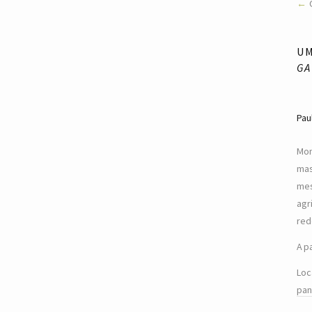
U
GA
Pau
Mon
mas
mes
agr
red
A p
Loc
pan