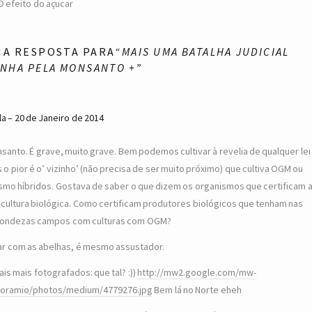
O efeito do açucar
MA RESPOSTA PARA
“MAIS UMA BATALHA JUDICIAL
NHA PELA MONSANTO +”
la
20 de Janeiro de 2014
santo. É grave, muito grave. Bem podemos cultivar à revelia de qualquer lei
 o pior é o’ vizinho’ (não precisa de ser muito próximo) que cultiva OGM ou
mo híbridos. Gostava de saber o que dizem os organismos que certificam 
icultura biológica. Como certificam produtores biológicos que tenham nas
ondezas campos com culturas com OGM?
ar com as abelhas, é mesmo assustador.
ais mais fotografados: que tal? :))
http://mw2.google.com/mw-
oramio/photos/medium/4779276.jpg
Bem lá no Norte eheh