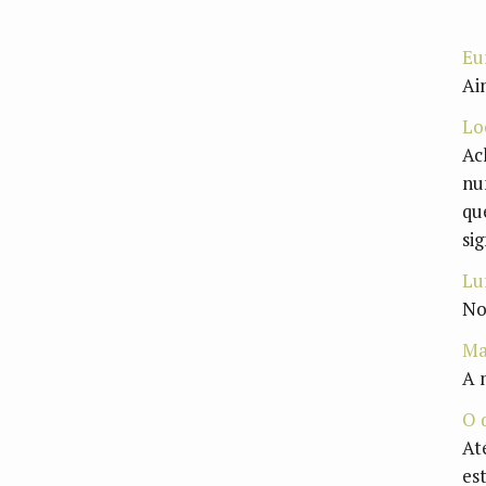
Eu
Ai
Lo
Ac
nu
qu
sig
Lu
No
Ma
A 
O 
At
es