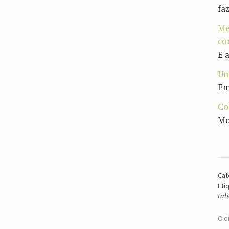
fa
Me
co
E 
Um
Em
Co
Mo
Cat
Eti
tab
O d