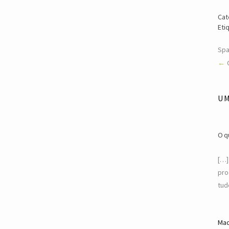
Cat
Eti
Spa
U
O q
[…]
pro
tud
Mad