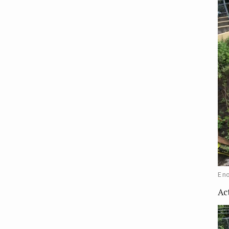
E n
Ac