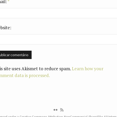
ail:
*
bsite:
is site uses Akismet to reduce spam.
Learn how your
mment data is processed.
censed under a
Creative Commons Attribution-NonCommercial-ShareAlike 4.0 Interna