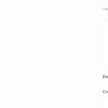
O g
De
Co