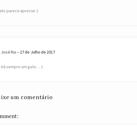
ato parece apreciar :)
José Rui
27 de Julho de 2017
Há sempre um gato… :)
ixe um comentário
mment