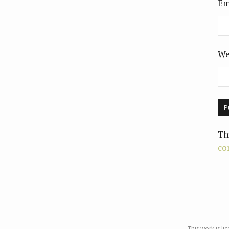
Em
We
Th
co
This work is li