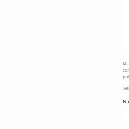
Man
cor
pub
Sub
No