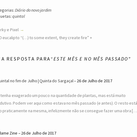
egorias:
Diário do novo jardim
quetas:
quintal
rky e Pixel
O eucalipto “(…) to some extent, they create fire” +
MA RESPOSTA PARA
“ESTE MÊS E NO MÊS PASSADO”
uintal no fim de Julho | Quinta do Sargaçal
26 de Julho de 2017
 tenha exagerado um pouco na quantidade de plantas, mas está muito
dutivo. Podem ver aqui como estava no mês passado (e antes). O resto est
o praticamente na mesma, infelizmente não se consegue fazer uma obra […
ame Zine
26 de Julho de 2017