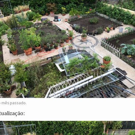
o mês passado.
tualização: