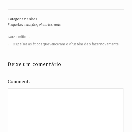
Categorias:
Coisas
Etiquetas:
citações
,
elena ferrante
Gato Dolfie
Os países asiáticos que venceram o vírus têm de o fazer novamente +
Deixe um comentário
Comment