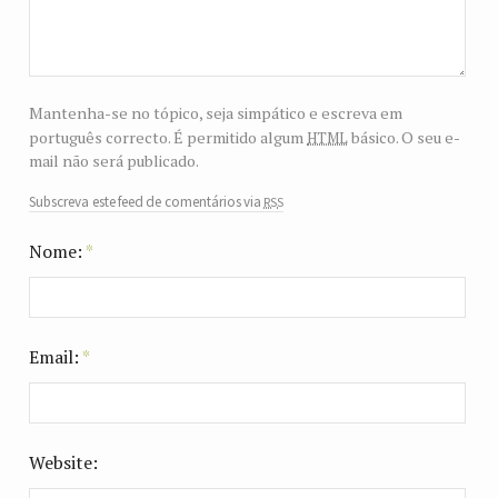
Mantenha-se no tópico, seja simpático e escreva em
html
português correcto. É permitido algum
básico. O seu e-
mail não será publicado.
rss
Subscreva este feed de comentários via
Nome:
*
Email:
*
Website: