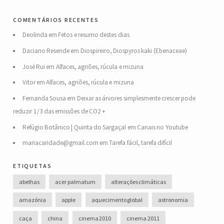
comentários recentes
Deolinda
em
Fetos e resumo destes dias
Daciano Resende
em
Diospireiro, Diospyros kaki (Ebenaceae)
José Rui
em
Alfaces, agriões, rúcula e mizuna
Vitor
em
Alfaces, agriões, rúcula e mizuna
Fernanda Sousa
em
Deixar as árvores simplesmente crescer pode
reduzir 1/3 das emissões de CO2 +
Refúgio Botânico | Quinta do Sargaçal
em
Canais no Youtube
mariacaridade@gmail.com
em
Tarefa fácil, tarefa difícil
etiquetas
abelhas
acer palmatum
alterações climáticas
amazónia
apple
aquecimento global
astronomia
caça
china
cinema 2010
cinema 2011