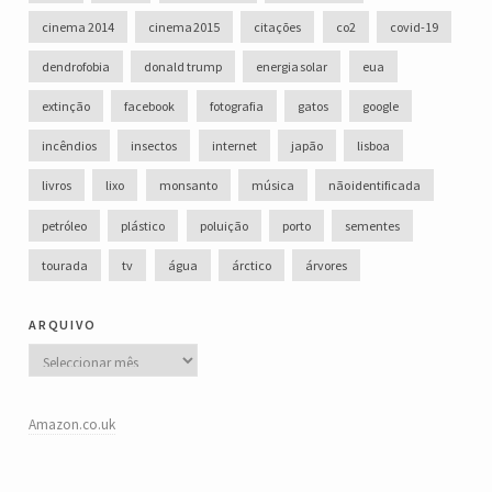
cinema 2014
cinema 2015
citações
co2
covid-19
dendrofobia
donald trump
energia solar
eua
extinção
facebook
fotografia
gatos
google
incêndios
insectos
internet
japão
lisboa
livros
lixo
monsanto
música
não identificada
petróleo
plástico
poluição
porto
sementes
tourada
tv
água
árctico
árvores
arquivo
Arquivo
Amazon.co.uk