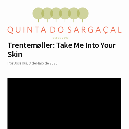
Trentemøller: Take Me Into Your
Skin
Por
José Rui
,
3 de Maio de 2020