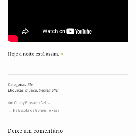
Hoje a noite está assim.
Categorias:
Stv
Etiquetas:
música
,
trentemøller
Air: Cherry Blossom Girl
Na Escola de Gomes Teixeira
Deixe um comentário