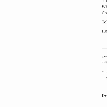
Th
Wh
Ch
Te
Ho
Cat
Eti
Com
De