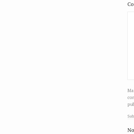
Co
Man
cor
pub
Sub
No