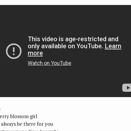
)
erry blossom girl
l always be there for you