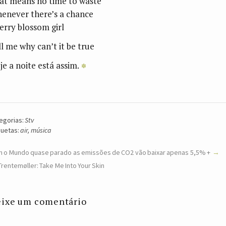
at means no time to waste
enever there’s a chance
erry blossom girl
ll me why can’t it be true
je a noite está assim.
egorias:
Stv
quetas:
air
,
música
 o Mundo quase parado as emissões de CO2 vão baixar apenas 5,5% +
Trentemøller: Take Me Into Your Skin
ixe um comentário