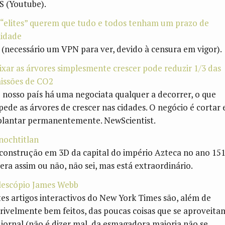
S (Youtube).
 “elites” querem que tudo e todos tenham um prazo de
lidade
 (necessário um VPN para ver, devido à censura em vigor).
ixar as árvores simplesmente crescer pode reduzir 1/3 das
issões de CO2
 nosso país há uma negociata qualquer a decorrer, o que
pede as árvores de crescer nas cidades. O negócio é cortar 
plantar permanentemente. NewScientist.
nochtitlan
construção em 3D da capital do império Azteca no ano 151
 era assim ou não, não sei, mas está extraordinário.
lescópio James Webb
tes artigos interactivos do New York Times são, além de
crivelmente bem feitos, das poucas coisas que se aproveita
 jornal (não é dizer mal, da esmagadora maioria não se