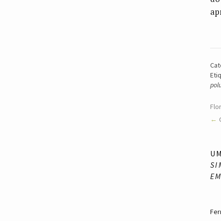
ap
Cat
Eti
pol
Flo
U
SI
EM
Fer