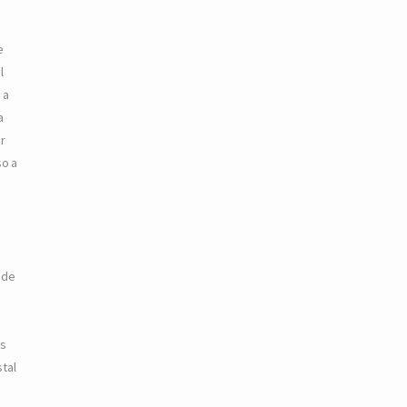
e
l
 a
a
r
so a
 de
as
tal