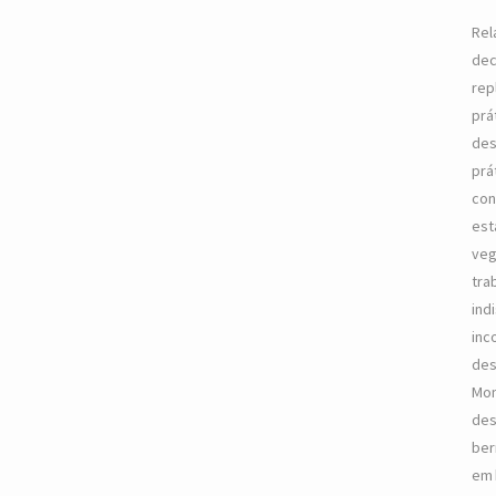
Rel
dec
rep
prá
des
prá
con
est
veg
tra
ind
inc
des
Mon
des
ber
em 