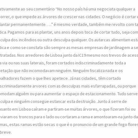
ativamente ao seu comentário “No nosso país há uma negociata qualquer a
orrer, o que impede as árvores de crescer nas cidades. O negócio é cortar 
lantar permanentemente. …” é mesmo verdade, também me revolto com ta
tica. Pagamos para as plantar, uns anos depois toca de cortar tudo, seja com
culpa dos incêndios ou outra desculpa qualquer. Os autarcas alimentam est
tica e como se constata são sempre as mesas empresas de jardinagem a se
tratadas. Nos arredores de Lisboa junto da IC19 mesmo nos trevos de aces
a via ou nas suas laterais, foram cortados indiscriminadamente toda a
etação que não incomodavam ninguém. Ninguém fiscaliza nada e os
balhadores fazem o que lhes apetece. Já nas cidades, têm cortado
iscriminadamente arvores com as desculpas mais esfarrapadas, ou porque
omodam alguém ou para aumentar o espaço de estacionamento. Tudo serve
culpa e ninguém consegue estancar esta destruição. Junto á serre de
santo em Lisboa caíram e partiram-se muitas árvores, o que fizeram foi ou
viaram os troncos para o lado ou cortaram a rama e amontoaram-na junto d
mas, estas ramas estão secas o que é o pronuncio de um grande fogo flores
breve.