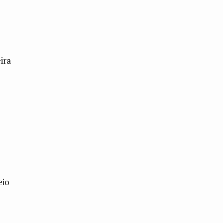
ira
eio