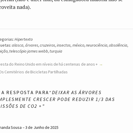
roveita nada).
egorias:
Hipertexto
quetas:
alasca
,
árvores
,
cruzeiros
,
insectos
,
méxico
,
neurociência
,
obsolência
,
uição
,
telescópio james webb
,
turquia
resta do Reino Unido em níveis de há centenas de anos +
Os Cemitérios de Bicicletas Partilhadas
MA RESPOSTA PARA
“DEIXAR AS ÁRVORES
MPLESMENTE CRESCER PODE REDUZIR 1/3 DAS
ISSÕES DE CO2 +”
nanda Sousa
3 de Junho de 2025