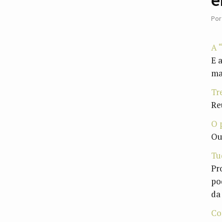
Po
A 
E 
ma
Tr
Re
O 
Ou
Tu
Pr
po
da
Co