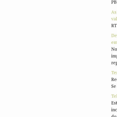
PB
As
va
RT
De
em
No
im
re
Te
Re
Se
Te
Es
in
do