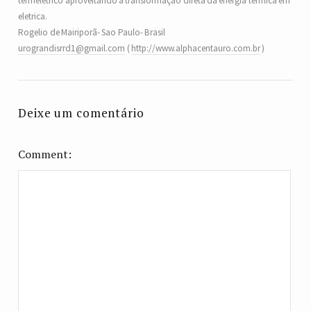
termeletrico aproveitando a transformação direta da energia termica em
eletrica.
Rogelio de Mairiporã- Sao Paulo- Brasil
urograndisrrd1@gmail.com
(
http://www.alphacentauro.com.br
)
Deixe um comentário
Comment