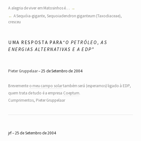
A alegria de viver em Matosinhos é…
A Sequóia-gigante, Sequoiadendron giganteum (Taxodiaceae),
cresceu
UMA RESPOSTA PARA
“O PETRÓLEO, AS
ENERGIAS ALTERNATIVAS E A EDP”
Pieter Gruppelaar
25 de Setembro de 2004
Brevemente
o meu campo solar
também será (esperamos) ligado à EDP,
quem trata de tudo é a empresa
Coeptum
.
Cumprimentos, Pieter Gruppelaar
jrf
25 de Setembro de 2004