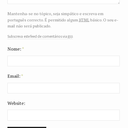
Mantenha-se no tópico, seja simpático e escreva em
html
português correcto. É permitido algum
básico. O seu e-
mail não será publicado.
rss
Subscreva este feed de comentários via
Nome:
*
Email:
*
Website: