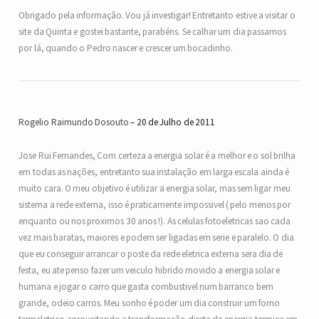
Obrigado pela informação. Vou já investigar! Entretanto estive a visitar o
site da Quinta e gostei bastante, parabéns. Se calhar um dia passamos
por lá, quando o Pedro nascer e crescer um bocadinho.
Rogelio Raimundo Dosouto
20 de Julho de 2011
Jose Rui Fernandes, Com certeza a energia solar é a melhor e o sol brilha
em todas as nações, entretanto sua instalação em larga escala ainda é
muito cara. O meu objetivo é utilizar a energia solar, mas sem ligar meu
sistema a rede externa, isso é praticamente impossivel ( pelo menos por
enquanto ou nos proximos 30 anos !). As celulas fotoeletricas sao cada
vez mais baratas, maiores e podem ser ligadas em serie e paralelo. O dia
que eu conseguir arrancar o poste da rede eletrica externa sera dia de
festa, eu ate penso fazer um veiculo hibrido movido a energia solar e
humana e jogar o carro que gasta combustivel num barranco bem
grande, odeio carros. Meu sonho é poder um dia construir um forno