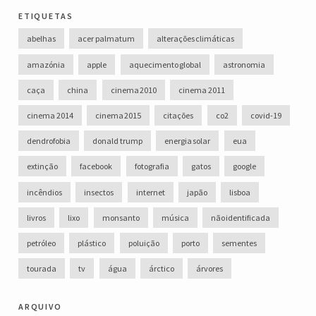
etiquetas
abelhas
acer palmatum
alterações climáticas
amazónia
apple
aquecimento global
astronomia
caça
china
cinema 2010
cinema 2011
cinema 2014
cinema 2015
citações
co2
covid-19
dendrofobia
donald trump
energia solar
eua
extinção
facebook
fotografia
gatos
google
incêndios
insectos
internet
japão
lisboa
livros
lixo
monsanto
música
não identificada
petróleo
plástico
poluição
porto
sementes
tourada
tv
água
árctico
árvores
arquivo