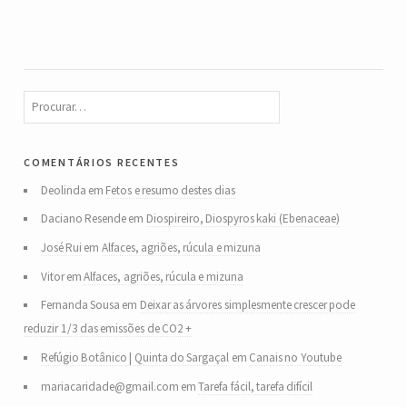
comentários recentes
Deolinda
em
Fetos e resumo destes dias
Daciano Resende
em
Diospireiro, Diospyros kaki (Ebenaceae)
José Rui
em
Alfaces, agriões, rúcula e mizuna
Vitor
em
Alfaces, agriões, rúcula e mizuna
Fernanda Sousa
em
Deixar as árvores simplesmente crescer pode
reduzir 1/3 das emissões de CO2 +
Refúgio Botânico | Quinta do Sargaçal
em
Canais no Youtube
mariacaridade@gmail.com
em
Tarefa fácil, tarefa difícil