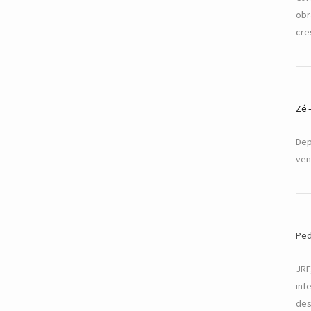
obr
cre
Zé
Dep
ven
Pe
JRF
inf
de