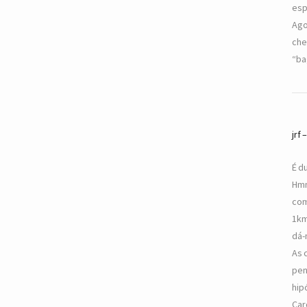
esp
Ago
che
“ba
jrf
É d
Hmm
com
1km
dá-
As 
pen
hip
Car