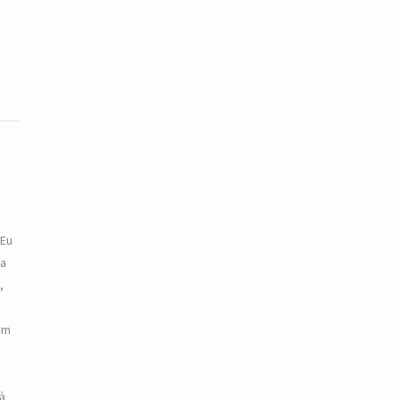
 Eu
 a
,
em
 à