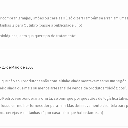
r comprar laranjas, limões ou cerejas?! É só dizer! Também se arranjam uma
tanhas lá para Outubro (passe a publicidade…) :-)
 biológicas, sem qualquer tipo de tratamento!
25 de Maio de 2005
é que não sou produtor senão com jeitinho ainda montava mesmo um negóci
eiro ainda que mais ou menos artesanal de venda de produtos “biológicos”. 
o Pedro, vou ponderar a oferta, se bem que por questões de logística talve
 fosse um melhor fornecedor para mim. Mas definitivamente clientela para 
os cerejas e castanhas cá por casa acho que há bastante… :)