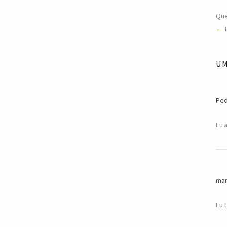
Que
U
Pe
Eu 
man
Eu 