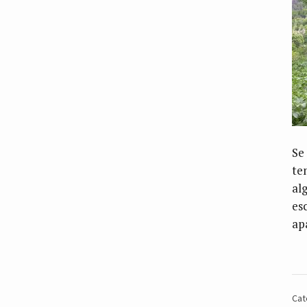
Se
te
al
es
ap
Cat