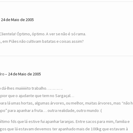
24 de Maio de 2005
 Clientela! Óptimo, óptimo. A ver se não é só rama.
, em Piães não cultivam batatas e coisas assim?
dro
24 de Maio de 2005
o dá-lhes muiiiiiiito trabalho………….
é pior que o ajudante que tem no Sargaçal…
para lá umas hortas, algumas árvores, ou melhor, muitas árvores, mas “não h
po” para apanhar a fruta… outra realidade, outro mundo :(
último fds que lá estive fui apanhar laranjas. Entre sacos para mim, familia e
gos que lá estavam devemos ter apanhado mais de 100kg que estavam à