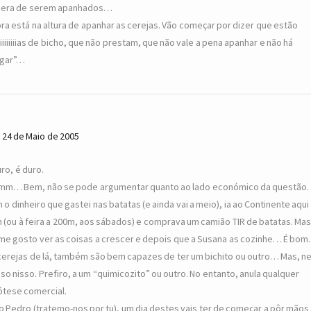
era de serem apanhados…
ra está na altura de apanhar as cerejas. Vão começar por dizer que estão
iiiiiiiias de bicho, que não prestam, que não vale a pena apanhar e não há
gar”…
24 de Maio de 2005
uro, é duro.
m… Bem, não se pode argumentar quanto ao lado económico da questão.
 o dinheiro que gastei nas batatas (e ainda vai a meio), ia ao Continente aqui
 (ou à feira a 200m, aos sábados) e comprava um camião TIR de batatas. Mas
me gosto ver as coisas a crescer e depois que a Susana as cozinhe… É bom.
cerejas de lá, também são bem capazes de ter um bichito ou outro… Mas, n
so nisso. Prefiro, a um “quimicozito” ou outro. No entanto, anula qualquer
ótese comercial.
o Pedro (tratemo-nos por tu), um dia destes vais ter de começar a pôr mãos