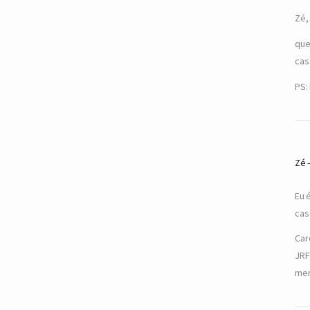
Zé,
que
cas
PS:
Zé
Eu 
cas
Car
JRF
men