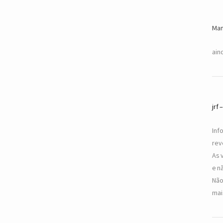
Man
ain
jrf
Inf
rev
As 
e n
Não
mai