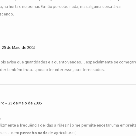
a, na horta e no pomar. Eu não percebo nada, mas alguma coisa lá vai
scendo.
25 de Maio de 2005
ois avisa que quantidades e a quanto vendes… especialmente se começar
der também fruta… posso ter interesse, ou interessados.
dro
25 de Maio de 2005
,
elizmente a frequência de idas a Piães não me permite encetar uma empreit
ssas… nem
percebo nada
de agricultura:(