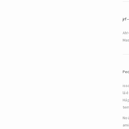
jrf
Ah!
Mas
Pe
iss
lá 
Há 
tem
No 
ami