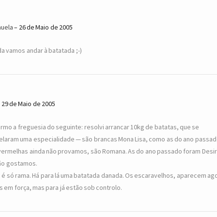
uela
26 de Maio de 2005
da vamos andar à batatada ;-)
29 de Maio de 2005
ormo a freguesia do seguinte: resolvi arrancar 10kg de batatas, que se
elaram uma especialidade — são brancas Mona Lisa, como as do ano passad
vermelhas ainda não provamos, são Romana. As do ano passado foram Desi
ão gostamos.
 é só rama. Há para lá uma batatada danada. Os escaravelhos, aparecem ag
s em força, mas para já estão sob controlo.