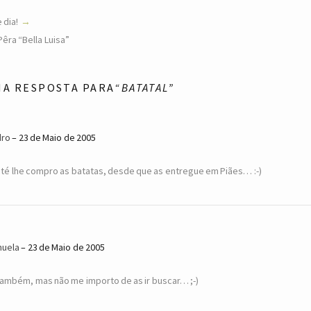
 dia!
Pêra “Bella Luisa”
MA RESPOSTA PARA
“BATATAL”
dro
23 de Maio de 2005
até lhe compro as batatas, desde que as entregue em Piães… :-)
uela
23 de Maio de 2005
também, mas não me importo de as ir buscar… ;-)