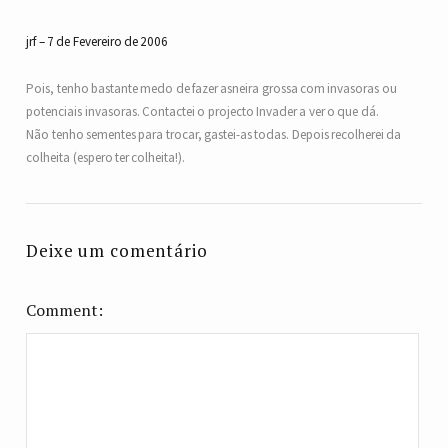
jrf
7 de Fevereiro de 2006
Pois, tenho bastante medo de fazer asneira grossa com invasoras ou
potenciais invasoras. Contactei o projecto Invader a ver o que dá.
Não tenho sementes para trocar, gastei-as todas. Depois recolherei da
colheita (espero ter colheita!).
Deixe um comentário
Comment