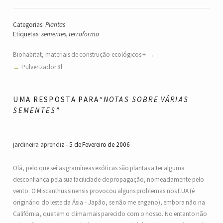
Categorias:
Plantas
Etiquetas:
sementes
,
terraforma
Biohabitat, materiais de construção ecológicos +
Pulverizador 8l
UMA RESPOSTA PARA
“NOTAS SOBRE VÁRIAS
SEMENTES”
jardineira aprendiz
5 de Fevereiro de 2006
Olá, pelo que sei as gramíneas exóticas são plantas a ter alguma
desconfiança pela sua facilidade de propagação, nomeadamente pelo
vento. O Miscanthus sinensis provocou alguns problemas nos EUA (é
originário do leste da Ásia – Japão, se não me engano), embora não na
Califórnia, que tem o clima mais parecido com o nosso. No entanto não