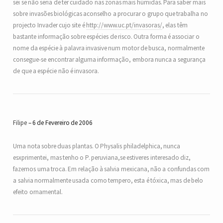
sei se não seria de ter cuidado nas zonas mais húmidas. Para saber mais
sobre invasões biológicas aconselho a procurar o grupo que trabalha no
projecto Invader cujo site é
http://www.uc.pt/invasoras/
, elas têm
bastante informação sobre espécies de risco. Outra forma é associar o
nome da espécie à palavra invasive num motor de busca, normalmente
consegue-se encontrar alguma informação, embora nunca a segurança
de que a espécie não é invasora.
Filipe
6 de Fevereiro de 2006
Uma nota sobre duas plantas. O Physalis philadelphica, nunca
esxprimentei, mas tenho o P. peruviana,se estiveres interesado diz,
fazemos uma troca. Em relação à salvia mexicana, não a confundas com
a salvia normalmente usada como tempero, esta é tóxica, mas de belo
efeito ornamental.