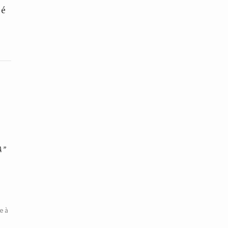
 é
A”
e à