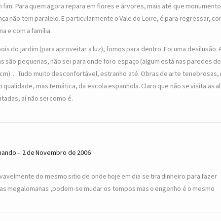
 fim. Para quem agora repara em flores e árvores, mais até que monumento
nça não tem paralelo. E particularmente o Vale do Loire, é para regressar, c
ma e com a família.
ois do jardim (para aproveitar a luz), fomos para dentro. Foi uma desilusão. 
as são pequenas, não sei para onde foi o espaço (algum está nas paredes d
cm)… Tudo muito desconfortável, estranho até. Obras de arte tenebrosas,
o qualidade, mas temática, da escola espanhola. Claro que não se visita as a
itadas, aí não sei como é.
nando
2 de Novembro de 2006
vavelmente do mesmo sitio de onde hoje em dia se tira dinheiro para fazer
as megalomanas ,podem-se mudar os tempos mas o engenho é o mesmo