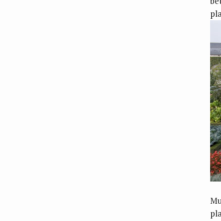
be
pl
Mu
pl