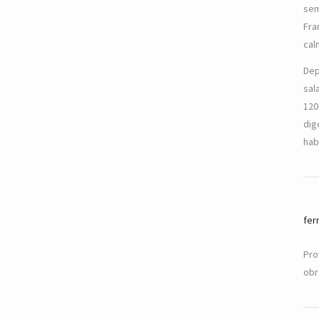
sem
Fra
cal
Dep
sal
120
dig
hab
fer
Pro
obr