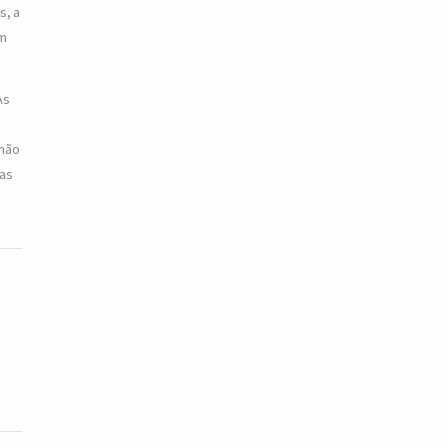
s, a
om
As
e
 não
las