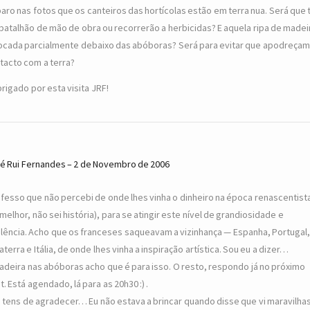
aro nas fotos que os canteiros das hortícolas estão em terra nua. Será que
batalhão de mão de obra ou recorrerão a herbicidas? E aquela ripa de madei
ocada parcialmente debaixo das abóboras? Será para evitar que apodreça
tacto com a terra?
brigado por esta visita JRF!
é Rui Fernandes
2 de Novembro de 2006
fesso que não percebi de onde lhes vinha o dinheiro na época renascentist
 melhor, não sei história), para se atingir este nível de grandiosidade e
lência. Acho que os franceses saqueavam a vizinhança — Espanha, Portugal,
laterra e Itália, de onde lhes vinha a inspiração artística. Sou eu a dizer…
adeira nas abóboras acho que é para isso. O resto, respondo já no próximo
t. Está agendado, lá para as 20h30 :) .
 tens de agradecer… Eu não estava a brincar quando disse que vi maravilha