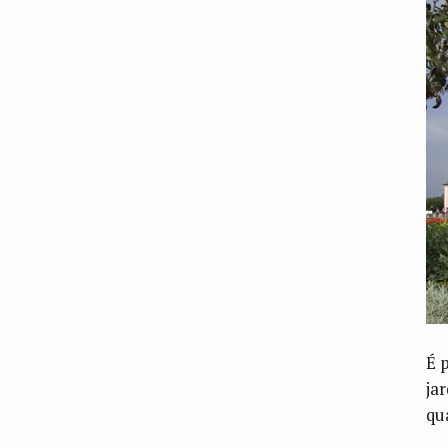
É 
ja
qu