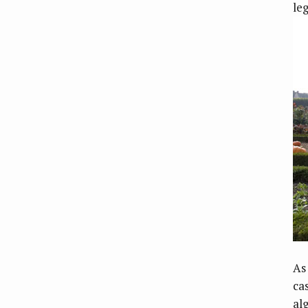
le
As
ca
al