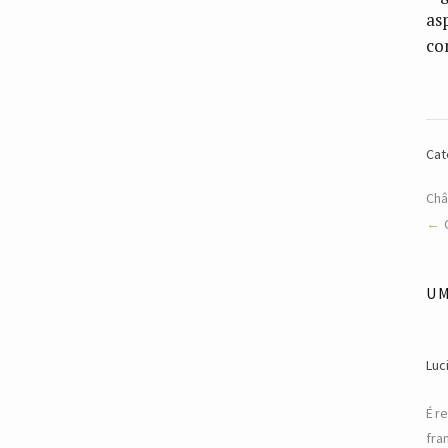
as
co
Cat
Châ
U
Luc
É r
fra