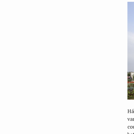
Há
va
co