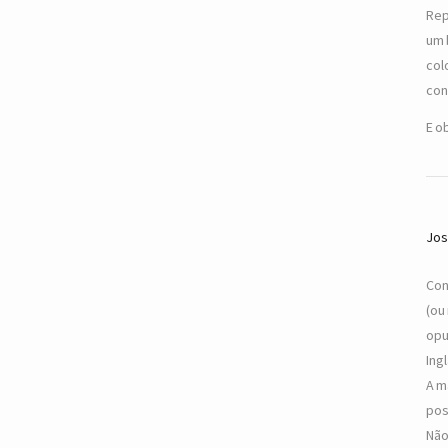
Rep
um 
col
con
E o
Jos
Con
(ou
opu
Ing
A m
pos
Não