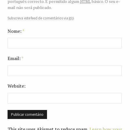
html
português correcto. É permitido algum
básico. O seu e-
mail não será publicado.
rss
Subscreva este feed de comentários via
Nome:
*
Email:
*
Website:
This site uses Akismet to reduce spam.
Learn how your