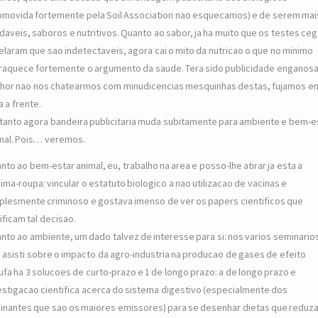
omovida fortemente pela Soil Association nao esquecamos) e de serem mai
daveis, saboros e nutritivos. Quanto ao sabor, ja ha muito que os testes ce
elaram que sao indetectaveis, agora cai o mito da nutricao o que no minimo
raquece fortemente o argumento da saude. Tera sido publicidade enganosa
hor nao nos chatearmos com minudicencias mesquinhas destas, fujamos e
a a frente.
tanto agora bandeira publicitaria muda subitamente para ambiente e bem-e
mal. Pois… veremos.
nto ao bem-estar animal, eu, trabalho na area e posso-lhe atirar ja esta a
ima-roupa: vincular o estatuto biologico a nao utilizacao de vacinas e
plesmente criminoso e gostava imenso de ver os papers cientificos que
tificam tal decisao.
nto ao ambiente, um dado talvez de interesse para si: nos varios seminario
 asisti sobre o impacto da agro-industria na producao de gases de efeito
ufa ha 3 solucoes de curto-prazo e 1 de longo prazo: a de longo prazo e
estigacao cientifica acerca do sistema digestivo (especialmente dos
inantes que sao os maiores emissores) para se desenhar dietas que reduz