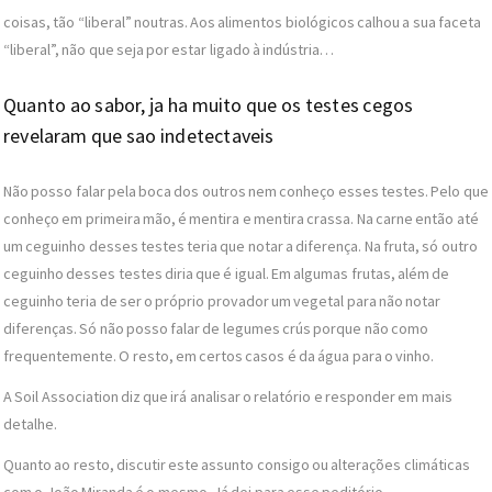
coisas, tão “liberal” noutras. Aos alimentos biológicos calhou a sua faceta
“liberal”, não que seja por estar ligado à indústria…
Quanto ao sabor, ja ha muito que os testes cegos
revelaram que sao indetectaveis
Não posso falar pela boca dos outros nem conheço esses testes. Pelo que
conheço em primeira mão, é mentira e mentira crassa. Na carne então até
um ceguinho desses testes teria que notar a diferença. Na fruta, só outro
ceguinho desses testes diria que é igual. Em algumas frutas, além de
ceguinho teria de ser o próprio provador um vegetal para não notar
diferenças. Só não posso falar de legumes crús porque não como
frequentemente. O resto, em certos casos é da água para o vinho.
A Soil Association diz que irá analisar o relatório e responder em mais
detalhe.
Quanto ao resto, discutir este assunto consigo ou alterações climáticas
com o João Miranda é o mesmo. Já dei para esse peditório.