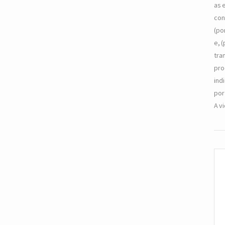
as 
con
(po
e, 
tra
pro
ind
por
A v