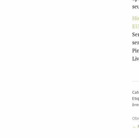
se
Hi
EU
Se
se
Pi
Li
Cat
Eti
bre
Obr