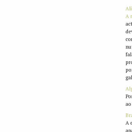
Al
A 
ac
de
co
nu
fa
pr
po
ga
Al
Po
ao
Br
A 
ap