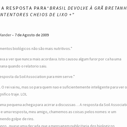
MA RESPOSTA PARA
“BRASIL DEVOLVE À GRÃ BRETAN
NTENTORES CHEIOS DE LIXO +”
lander
7 de Agosto de 2009
imentos biológicos não são mais nutritivos.”
ava a ver que nunca mais acordava. Isto causou algum furor por ca ha uma
ana quando o relatorio saiu.
resposta da Soil Association para mim serve.”
. O rei vai nu, mas so para quem nao e suficientemente inteligente para ver 
nifico traje. LOL
uma pequena achega para acirrar a discussao… A resposta da Soil Associat
 e uma resposta, meu amigo, chamemos as coisas pelos nomes: e um
mendo golpe de rins.
anos, quase uma decada que a mensagem publicitaria dos biologicos