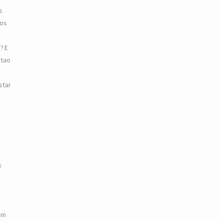
s
gos
? E
ntao
star
s
am