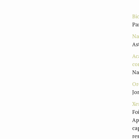
Bi
Pa
Na
As
Ac
co
Na
Or
Jo
Xe
Fo
Ap
ca
re