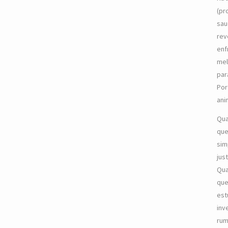
(pr
sau
rev
enf
mel
par
Por
ani
Qua
que
sim
jus
Qua
que
est
inv
rum