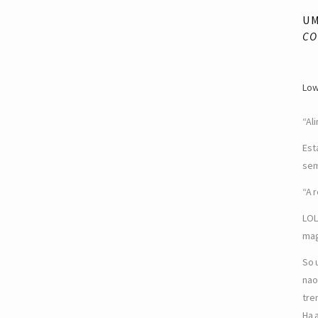
U
CO
Low
“Al
Est
sem
“A 
LOL
mag
So 
nao
tre
Ha 