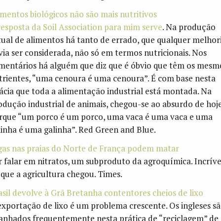
imentos biológicos não são mais nutritivos
resposta da Soil Association para mim serve
. Na produção
tual de alimentos há tanto de errado, que qualquer melhor
via ser considerada, não só em termos nutricionais. Nos
mentários há alguém que diz que é óbvio que têm os mesm
trientes, “uma cenoura é uma cenoura”. É com base nesta
lácia que toda a alimentação industrial está montada. Na
odução industrial de animais, chegou-se ao absurdo de hoje
rque “um porco é um porco, uma vaca é uma vaca e uma
linha é uma galinha”. Red Green and Blue.
gas nas praias do Norte de França podem matar
r falar em nitratos, um subproduto da agroquímica. Incríve
 que a agricultura chegou. Times.
asil devolve à Grã Bretanha contentores cheios de lixo
exportação de lixo é um problema crescente. Os ingleses s
anhados frequentemente nesta prática de “reciclagem” de