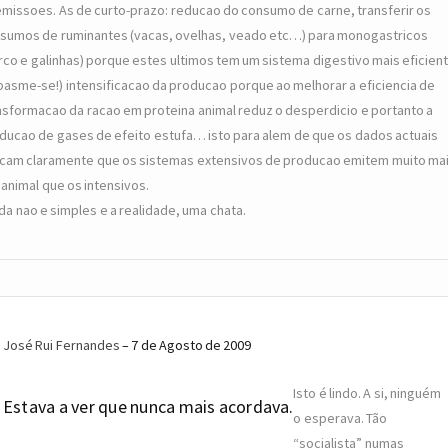
emissoes. As de curto-prazo: reducao do consumo de carne, transferir os
sumos de ruminantes (vacas, ovelhas, veado etc…) para monogastricos
rco e galinhas) porque estes ultimos tem um sistema digestivo mais eficien
(pasme-se!) intensificacao da producao porque ao melhorar a eficiencia de
nsformacao da racao em proteina animal reduz o desperdicio e portanto a
ducao de gases de efeito estufa… isto para alem de que os dados actuais
icam claramente que os sistemas extensivos de producao emitem muito ma
 animal que os intensivos.
ida nao e simples e a realidade, uma chata.
José Rui Fernandes
7 de Agosto de 2009
Isto é lindo. A si, ninguém
Estava a ver que nunca mais acordava.
o esperava. Tão
“socialista” numas