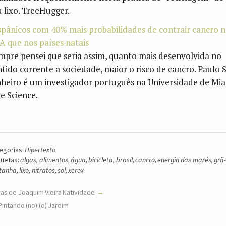
u lixo. TreeHugger.
spânicos com 40% mais probabilidades de contrair cancro 
A que nos países natais
mpre pensei que seria assim, quanto mais desenvolvida no
ntido corrente a sociedade, maior o risco de cancro. Paulo S
nheiro é um investigador português na Universidade de Mia
ve Science.
egorias:
Hipertexto
quetas:
algas
,
alimentos
,
água
,
bicicleta
,
brasil
,
cancro
,
energia das marés
,
grã
tanha
,
lixo
,
nitratos
,
sol
,
xerox
as de Joaquim Vieira Natividade
Pintando (no) (o) Jardim