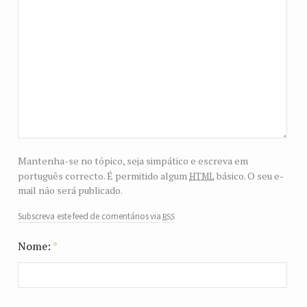
Mantenha-se no tópico, seja simpático e escreva em
html
português correcto. É permitido algum
básico. O seu e-
mail não será publicado.
rss
Subscreva este feed de comentários via
Nome:
*