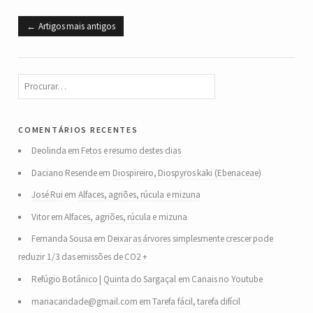
Artigos mais antigos
comentários recentes
Deolinda
em
Fetos e resumo destes dias
Daciano Resende
em
Diospireiro, Diospyros kaki (Ebenaceae)
José Rui
em
Alfaces, agriões, rúcula e mizuna
Vitor
em
Alfaces, agriões, rúcula e mizuna
Fernanda Sousa
em
Deixar as árvores simplesmente crescer pode
reduzir 1/3 das emissões de CO2 +
Refúgio Botânico | Quinta do Sargaçal
em
Canais no Youtube
mariacaridade@gmail.com
em
Tarefa fácil, tarefa difícil