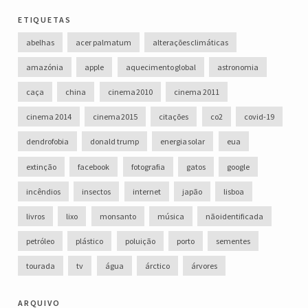
etiquetas
abelhas
acer palmatum
alterações climáticas
amazónia
apple
aquecimento global
astronomia
caça
china
cinema 2010
cinema 2011
cinema 2014
cinema 2015
citações
co2
covid-19
dendrofobia
donald trump
energia solar
eua
extinção
facebook
fotografia
gatos
google
incêndios
insectos
internet
japão
lisboa
livros
lixo
monsanto
música
não identificada
petróleo
plástico
poluição
porto
sementes
tourada
tv
água
árctico
árvores
arquivo