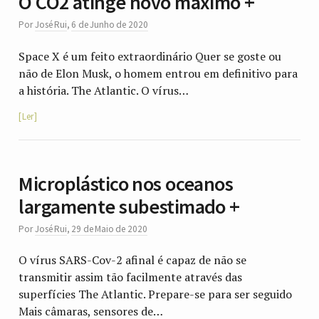
O CO2 atinge novo máximo +
Por
José Rui
,
6 de Junho de 2020
Space X é um feito extraordinário Quer se goste ou
não de Elon Musk, o homem entrou em definitivo para
a história. The Atlantic. O vírus…
Ler
Microplástico nos oceanos
largamente subestimado +
Por
José Rui
,
29 de Maio de 2020
O vírus SARS-Cov-2 afinal é capaz de não se
transmitir assim tão facilmente através das
superfícies The Atlantic. Prepare-se para ser seguido
Mais câmaras, sensores de…