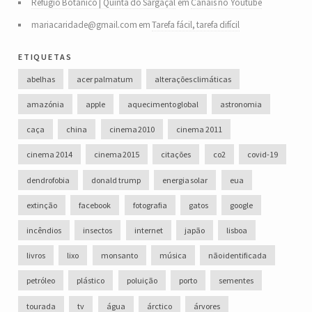
Refúgio Botânico | Quinta do Sargaçal
em
Canais no Youtube
mariacaridade@gmail.com
em
Tarefa fácil, tarefa difícil
etiquetas
abelhas
acer palmatum
alterações climáticas
amazónia
apple
aquecimento global
astronomia
caça
china
cinema 2010
cinema 2011
cinema 2014
cinema 2015
citações
co2
covid-19
dendrofobia
donald trump
energia solar
eua
extinção
facebook
fotografia
gatos
google
incêndios
insectos
internet
japão
lisboa
livros
lixo
monsanto
música
não identificada
petróleo
plástico
poluição
porto
sementes
tourada
tv
água
árctico
árvores