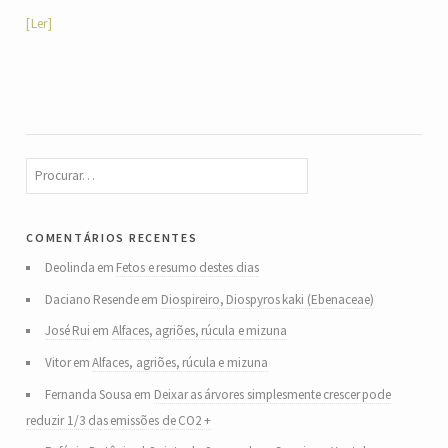
Ler
comentários recentes
Deolinda
em
Fetos e resumo destes dias
Daciano Resende
em
Diospireiro, Diospyros kaki (Ebenaceae)
José Rui
em
Alfaces, agriões, rúcula e mizuna
Vitor
em
Alfaces, agriões, rúcula e mizuna
Fernanda Sousa
em
Deixar as árvores simplesmente crescer pode
reduzir 1/3 das emissões de CO2 +