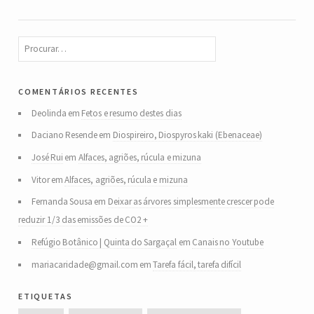
comentários recentes
Deolinda
em
Fetos e resumo destes dias
Daciano Resende
em
Diospireiro, Diospyros kaki (Ebenaceae)
José Rui
em
Alfaces, agriões, rúcula e mizuna
Vitor
em
Alfaces, agriões, rúcula e mizuna
Fernanda Sousa
em
Deixar as árvores simplesmente crescer pode
reduzir 1/3 das emissões de CO2 +
Refúgio Botânico | Quinta do Sargaçal
em
Canais no Youtube
mariacaridade@gmail.com
em
Tarefa fácil, tarefa difícil
etiquetas