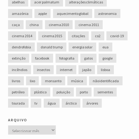
abelhas
acer palmatum
alterações climáticas
amazónia
apple
aquecimento global
astronomia
caça
china
cinema 2010
cinema 2011
cinema 2014
cinema 2015
citações
co2
covid-19
dendrofobia
donald trump
energia solar
eua
extinção
facebook
fotografia
gatos
google
incêndios
insectos
internet
japão
lisboa
livros
lixo
monsanto
música
não identificada
petróleo
plástico
poluição
porto
sementes
tourada
tv
água
árctico
árvores
arquivo
Arquivo