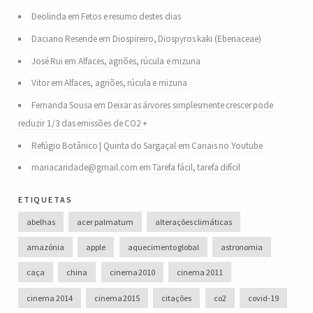
Deolinda
em
Fetos e resumo destes dias
Daciano Resende
em
Diospireiro, Diospyros kaki (Ebenaceae)
José Rui
em
Alfaces, agriões, rúcula e mizuna
Vitor
em
Alfaces, agriões, rúcula e mizuna
Fernanda Sousa
em
Deixar as árvores simplesmente crescer pode
reduzir 1/3 das emissões de CO2 +
Refúgio Botânico | Quinta do Sargaçal
em
Canais no Youtube
mariacaridade@gmail.com
em
Tarefa fácil, tarefa difícil
etiquetas
abelhas
acer palmatum
alterações climáticas
amazónia
apple
aquecimento global
astronomia
caça
china
cinema 2010
cinema 2011
cinema 2014
cinema 2015
citações
co2
covid-19