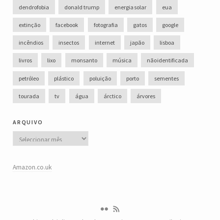
dendrofobia
donald trump
energia solar
eua
extinção
facebook
fotografia
gatos
google
incêndios
insectos
internet
japão
lisboa
livros
lixo
monsanto
música
não identificada
petróleo
plástico
poluição
porto
sementes
tourada
tv
água
árctico
árvores
arquivo
Arquivo
Amazon.co.uk