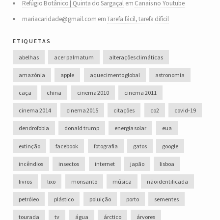
Refúgio Botânico | Quinta do Sargaçal
em
Canais no Youtube
mariacaridade@gmail.com
em
Tarefa fácil, tarefa difícil
etiquetas
abelhas
acer palmatum
alterações climáticas
amazónia
apple
aquecimento global
astronomia
caça
china
cinema 2010
cinema 2011
cinema 2014
cinema 2015
citações
co2
covid-19
dendrofobia
donald trump
energia solar
eua
extinção
facebook
fotografia
gatos
google
incêndios
insectos
internet
japão
lisboa
livros
lixo
monsanto
música
não identificada
petróleo
plástico
poluição
porto
sementes
tourada
tv
água
árctico
árvores