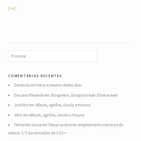
Ler
comentários recentes
Deolinda
em
Fetos e resumo destes dias
Daciano Resende
em
Diospireiro, Diospyros kaki (Ebenaceae)
José Rui
em
Alfaces, agriões, rúcula e mizuna
Vitor
em
Alfaces, agriões, rúcula e mizuna
Fernanda Sousa
em
Deixar as árvores simplesmente crescer pode
reduzir 1/3 das emissões de CO2 +