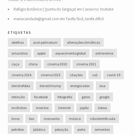
Refúgio Botânico | Quinta do Sargaçal
em
Canais no Youtube
mariacaridade@gmail.com
em
Tarefa fácil, tarefa difícil
etiquetas
abelhas
acer palmatum
alterações climáticas
amazónia
apple
aquecimento global
astronomia
caça
china
cinema 2010
cinema 2011
cinema 2014
cinema 2015
citações
co2
covid-19
dendrofobia
donald trump
energia solar
eua
extinção
facebook
fotografia
gatos
google
incêndios
insectos
internet
japão
lisboa
livros
lixo
monsanto
música
não identificada
petróleo
plástico
poluição
porto
sementes