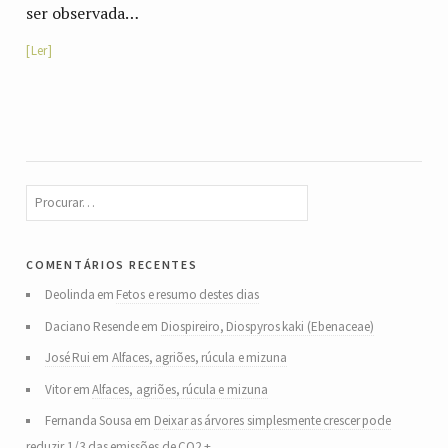
ser observada…
Ler
comentários recentes
Deolinda
em
Fetos e resumo destes dias
Daciano Resende
em
Diospireiro, Diospyros kaki (Ebenaceae)
José Rui
em
Alfaces, agriões, rúcula e mizuna
Vitor
em
Alfaces, agriões, rúcula e mizuna
Fernanda Sousa
em
Deixar as árvores simplesmente crescer pode
reduzir 1/3 das emissões de CO2 +