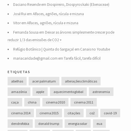
Daciano Resende
em
Diospireiro, Diospyros kaki (Ebenaceae)
José Rui
em
Alfaces, agriões, rúcula e mizuna
Vitor
em
Alfaces, agriões, rúcula e mizuna
Fernanda Sousa
em
Deixar as árvores simplesmente crescer pode
reduzir 1/3 das emissões de CO2 +
Refúgio Botânico | Quinta do Sargaçal
em
Canais no Youtube
mariacaridade@gmail.com
em
Tarefa fácil, tarefa difícil
etiquetas
abelhas
acer palmatum
alterações climáticas
amazónia
apple
aquecimento global
astronomia
caça
china
cinema 2010
cinema 2011
cinema 2014
cinema 2015
citações
co2
covid-19
dendrofobia
donald trump
energia solar
eua