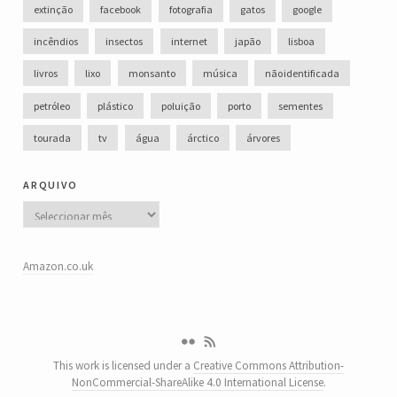
extinção
facebook
fotografia
gatos
google
incêndios
insectos
internet
japão
lisboa
livros
lixo
monsanto
música
não identificada
petróleo
plástico
poluição
porto
sementes
tourada
tv
água
árctico
árvores
arquivo
Arquivo
Amazon.co.uk
This work is licensed under a
Creative Commons Attribution-
NonCommercial-ShareAlike 4.0 International License
.