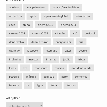
abelhas
acer palmatum
alterações climáticas
amazónia
apple
aquecimento global
astronomia
caça
china
cinema 2010
cinema 2011
cinema 2014
cinema 2015
citações
co2
covid-19
dendrofobia
donald trump
energia solar
eua
extinção
facebook
fotografia
gatos
google
incêndios
insectos
internet
japão
lisboa
livros
lixo
monsanto
música
não identificada
petróleo
plástico
poluição
porto
sementes
tourada
tv
água
árctico
árvores
arquivo
Arquivo