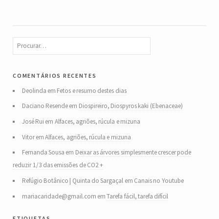
comentários recentes
Deolinda
em
Fetos e resumo destes dias
Daciano Resende
em
Diospireiro, Diospyros kaki (Ebenaceae)
José Rui
em
Alfaces, agriões, rúcula e mizuna
Vitor
em
Alfaces, agriões, rúcula e mizuna
Fernanda Sousa
em
Deixar as árvores simplesmente crescer pode
reduzir 1/3 das emissões de CO2 +
Refúgio Botânico | Quinta do Sargaçal
em
Canais no Youtube
mariacaridade@gmail.com
em
Tarefa fácil, tarefa difícil
etiquetas