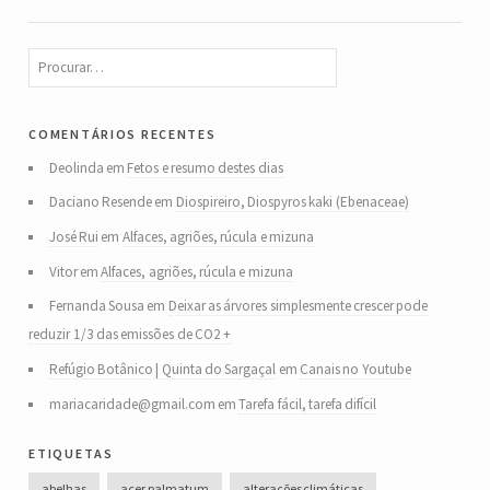
comentários recentes
Deolinda
em
Fetos e resumo destes dias
Daciano Resende
em
Diospireiro, Diospyros kaki (Ebenaceae)
José Rui
em
Alfaces, agriões, rúcula e mizuna
Vitor
em
Alfaces, agriões, rúcula e mizuna
Fernanda Sousa
em
Deixar as árvores simplesmente crescer pode
reduzir 1/3 das emissões de CO2 +
Refúgio Botânico | Quinta do Sargaçal
em
Canais no Youtube
mariacaridade@gmail.com
em
Tarefa fácil, tarefa difícil
etiquetas
abelhas
acer palmatum
alterações climáticas