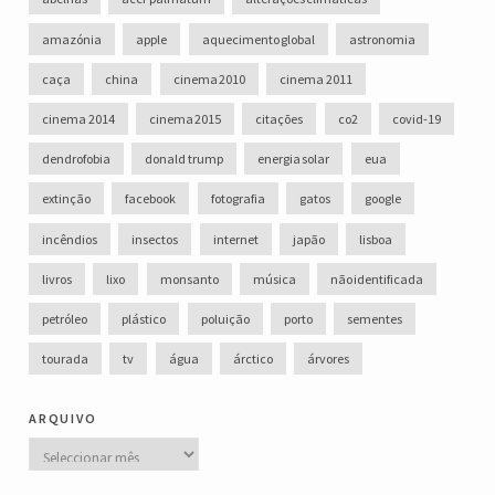
amazónia
apple
aquecimento global
astronomia
caça
china
cinema 2010
cinema 2011
cinema 2014
cinema 2015
citações
co2
covid-19
dendrofobia
donald trump
energia solar
eua
extinção
facebook
fotografia
gatos
google
incêndios
insectos
internet
japão
lisboa
livros
lixo
monsanto
música
não identificada
petróleo
plástico
poluição
porto
sementes
tourada
tv
água
árctico
árvores
arquivo
Arquivo