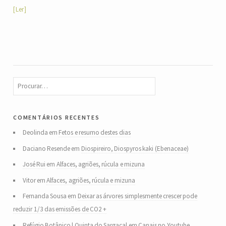
Ler
comentários recentes
Deolinda
em
Fetos e resumo destes dias
Daciano Resende
em
Diospireiro, Diospyros kaki (Ebenaceae)
José Rui
em
Alfaces, agriões, rúcula e mizuna
Vitor
em
Alfaces, agriões, rúcula e mizuna
Fernanda Sousa
em
Deixar as árvores simplesmente crescer pode
reduzir 1/3 das emissões de CO2 +
Refúgio Botânico | Quinta do Sargaçal
em
Canais no Youtube