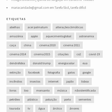
mariacaridade@gmail.com
em
Tarefa fácil, tarefa difícil
etiquetas
abelhas
acer palmatum
alterações climáticas
amazónia
apple
aquecimento global
astronomia
caça
china
cinema 2010
cinema 2011
cinema 2014
cinema 2015
citações
co2
covid-19
dendrofobia
donald trump
energia solar
eua
extinção
facebook
fotografia
gatos
google
incêndios
insectos
internet
japão
lisboa
livros
lixo
monsanto
música
não identificada
petróleo
plástico
poluição
porto
sementes
tourada
tv
água
árctico
árvores