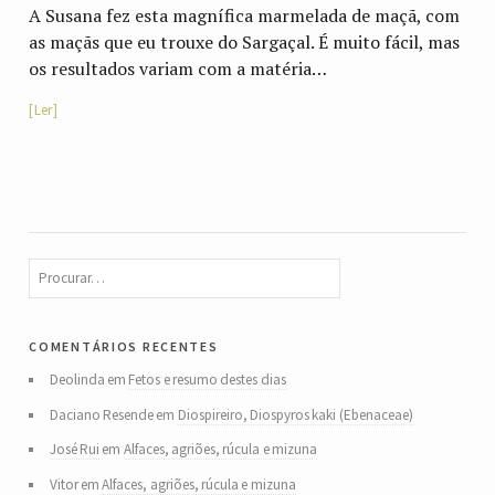
A Susana fez esta magnífica marmelada de maçã, com
as maçãs que eu trouxe do Sargaçal. É muito fácil, mas
os resultados variam com a matéria…
Ler
comentários recentes
Deolinda
em
Fetos e resumo destes dias
Daciano Resende
em
Diospireiro, Diospyros kaki (Ebenaceae)
José Rui
em
Alfaces, agriões, rúcula e mizuna
Vitor
em
Alfaces, agriões, rúcula e mizuna