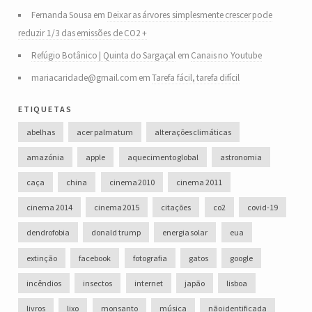
Fernanda Sousa
em
Deixar as árvores simplesmente crescer pode
reduzir 1/3 das emissões de CO2 +
Refúgio Botânico | Quinta do Sargaçal
em
Canais no Youtube
mariacaridade@gmail.com
em
Tarefa fácil, tarefa difícil
etiquetas
abelhas
acer palmatum
alterações climáticas
amazónia
apple
aquecimento global
astronomia
caça
china
cinema 2010
cinema 2011
cinema 2014
cinema 2015
citações
co2
covid-19
dendrofobia
donald trump
energia solar
eua
extinção
facebook
fotografia
gatos
google
incêndios
insectos
internet
japão
lisboa
livros
lixo
monsanto
música
não identificada