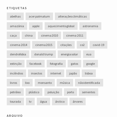
etiquetas
abelhas
acer palmatum
alterações climáticas
amazónia
apple
aquecimento global
astronomia
caça
china
cinema 2010
cinema 2011
cinema 2014
cinema 2015
citações
co2
covid-19
dendrofobia
donald trump
energia solar
eua
extinção
facebook
fotografia
gatos
google
incêndios
insectos
internet
japão
lisboa
livros
lixo
monsanto
música
não identificada
petróleo
plástico
poluição
porto
sementes
tourada
tv
água
árctico
árvores
arquivo