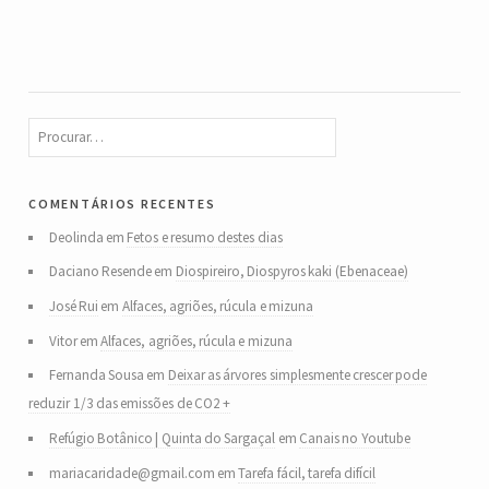
comentários recentes
Deolinda
em
Fetos e resumo destes dias
Daciano Resende
em
Diospireiro, Diospyros kaki (Ebenaceae)
José Rui
em
Alfaces, agriões, rúcula e mizuna
Vitor
em
Alfaces, agriões, rúcula e mizuna
Fernanda Sousa
em
Deixar as árvores simplesmente crescer pode
reduzir 1/3 das emissões de CO2 +
Refúgio Botânico | Quinta do Sargaçal
em
Canais no Youtube
mariacaridade@gmail.com
em
Tarefa fácil, tarefa difícil