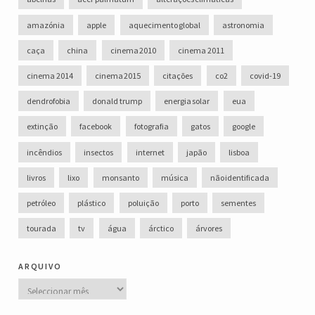
amazónia
apple
aquecimento global
astronomia
caça
china
cinema 2010
cinema 2011
cinema 2014
cinema 2015
citações
co2
covid-19
dendrofobia
donald trump
energia solar
eua
extinção
facebook
fotografia
gatos
google
incêndios
insectos
internet
japão
lisboa
livros
lixo
monsanto
música
não identificada
petróleo
plástico
poluição
porto
sementes
tourada
tv
água
árctico
árvores
arquivo
Arquivo