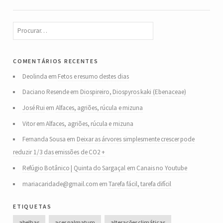
comentários recentes
Deolinda
em
Fetos e resumo destes dias
Daciano Resende
em
Diospireiro, Diospyros kaki (Ebenaceae)
José Rui
em
Alfaces, agriões, rúcula e mizuna
Vitor
em
Alfaces, agriões, rúcula e mizuna
Fernanda Sousa
em
Deixar as árvores simplesmente crescer pode
reduzir 1/3 das emissões de CO2 +
Refúgio Botânico | Quinta do Sargaçal
em
Canais no Youtube
mariacaridade@gmail.com
em
Tarefa fácil, tarefa difícil
etiquetas
abelhas
acer palmatum
alterações climáticas