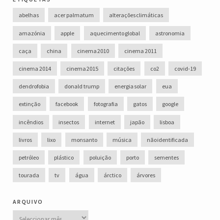
abelhas
acer palmatum
alterações climáticas
amazónia
apple
aquecimento global
astronomia
caça
china
cinema 2010
cinema 2011
cinema 2014
cinema 2015
citações
co2
covid-19
dendrofobia
donald trump
energia solar
eua
extinção
facebook
fotografia
gatos
google
incêndios
insectos
internet
japão
lisboa
livros
lixo
monsanto
música
não identificada
petróleo
plástico
poluição
porto
sementes
tourada
tv
água
árctico
árvores
arquivo
Arquivo