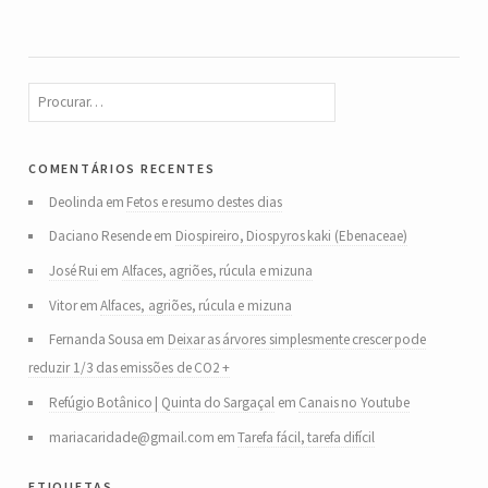
comentários recentes
Deolinda
em
Fetos e resumo destes dias
Daciano Resende
em
Diospireiro, Diospyros kaki (Ebenaceae)
José Rui
em
Alfaces, agriões, rúcula e mizuna
Vitor
em
Alfaces, agriões, rúcula e mizuna
Fernanda Sousa
em
Deixar as árvores simplesmente crescer pode
reduzir 1/3 das emissões de CO2 +
Refúgio Botânico | Quinta do Sargaçal
em
Canais no Youtube
mariacaridade@gmail.com
em
Tarefa fácil, tarefa difícil
etiquetas