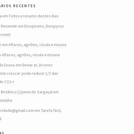
rios recentes
a
em
Fetos e resumo destes dias
o Resende
em
Diospireiro, Diospyros
aceae)
i
em
Alfaces, agriões, rúcula e mizuna
m
Alfaces, agriões, rúcula e mizuna
da Sousa
em
Deixar as árvores
te crescer pode reduzir 1/3 das
de CO2 +
 Botânico | Quinta do Sargaçal
em
Youtube
aridade@gmail.com
em
Tarefa fácil,
il
as