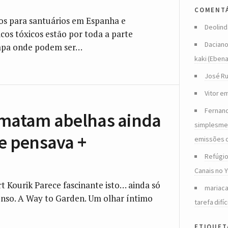
comentá
os para santuários em Espanha e
Deolind
os tóxicos estão por toda a parte
Dacian
mapa onde podem ser…
kaki (Eben
José Ru
Vitor
e
Fernan
 matam abelhas ainda
simplesmen
se pensava +
emissões 
Refúgio
Canais no 
t Kourik Parece fascinante isto… ainda só
mariac
menso. A Way to Garden. Um olhar íntimo
tarefa difíc
etiquet