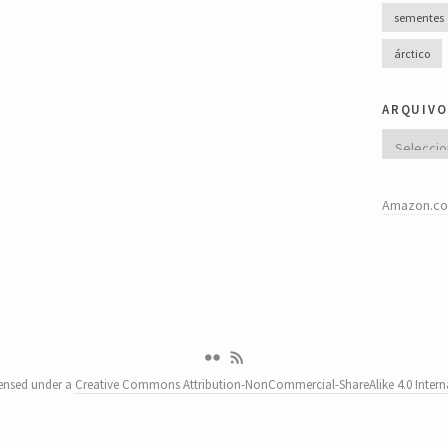
sementes
árctico
arquivo
Arquivo
Amazon.co
censed under a
Creative Commons Attribution-NonCommercial-ShareAlike 4.0 Interna