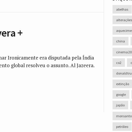
abelhas
alterações
vera +
aquecimen
china
cinema 20
mar Ironicamente era disputada pela Índia
co2
nto global resolveu o assunto. Al Jazeera.
donald tr
extinção
google
japão
monsanto
petróleo