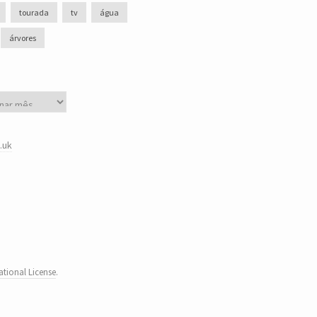
tourada
tv
água
árvores
.uk
tional License
.