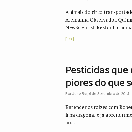
Animais do circo transportad
Alemanha Observador. Químic
NewScientist. Restor É um 
Ler
Pesticidas que
piores do que 
Por
José Rui
,
6 de Setembro de 2015
Entender as raízes com Rober
li na diagonal e já aprendi i
ao…