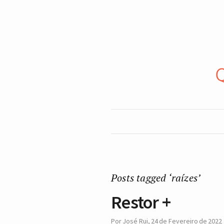
Posts tagged ‘raízes’
Restor +
Por
José Rui
,
24 de Fevereiro de 2022