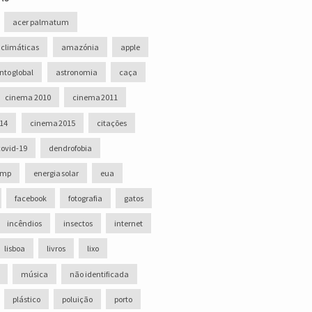
acer palmatum
 climáticas
amazónia
apple
to global
astronomia
caça
cinema 2010
cinema 2011
14
cinema 2015
citações
covid-19
dendrofobia
ump
energia solar
eua
facebook
fotografia
gatos
incêndios
insectos
internet
lisboa
livros
lixo
música
não identificada
plástico
poluição
porto