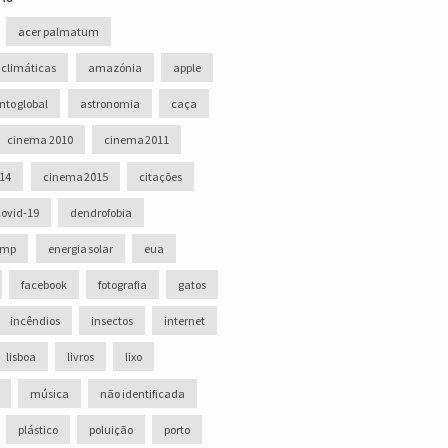
acer palmatum
 climáticas
amazónia
apple
to global
astronomia
caça
cinema 2010
cinema 2011
14
cinema 2015
citações
covid-19
dendrofobia
ump
energia solar
eua
facebook
fotografia
gatos
incêndios
insectos
internet
lisboa
livros
lixo
música
não identificada
plástico
poluição
porto