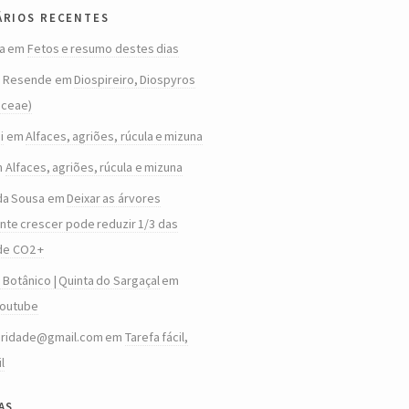
rios recentes
a
em
Fetos e resumo destes dias
o Resende
em
Diospireiro, Diospyros
aceae)
i
em
Alfaces, agriões, rúcula e mizuna
m
Alfaces, agriões, rúcula e mizuna
da Sousa
em
Deixar as árvores
te crescer pode reduzir 1/3 das
de CO2 +
 Botânico | Quinta do Sargaçal
em
Youtube
aridade@gmail.com
em
Tarefa fácil,
il
as