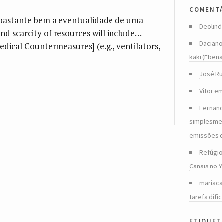
comentá
bastante bem a eventualidade de uma
Deolind
d scarcity of resources will include…
Dacian
ical Countermeasures] (e.g., ventilators,
kaki (Eben
José Ru
Vitor
e
Fernan
simplesmen
emissões 
Refúgio
Canais no 
mariac
tarefa difíc
etiquet