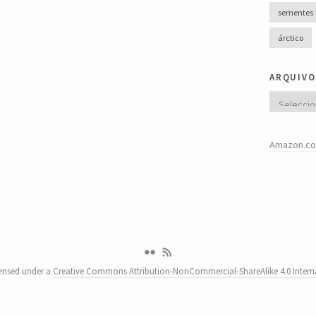
sementes
árctico
arquivo
Arquivo
Amazon.co
censed under a
Creative Commons Attribution-NonCommercial-ShareAlike 4.0 Interna