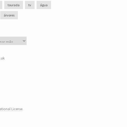
tourada
tv
água
árvores
.uk
tional License
.