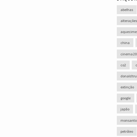
abelhas
alterações
aquecimen
china
cinema 20
co2
donald tr
extinção
google
japão
monsanto
petróleo