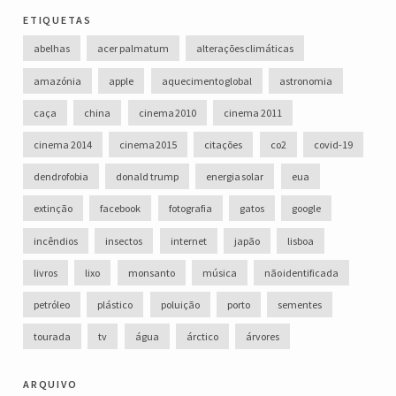
etiquetas
abelhas
acer palmatum
alterações climáticas
amazónia
apple
aquecimento global
astronomia
caça
china
cinema 2010
cinema 2011
cinema 2014
cinema 2015
citações
co2
covid-19
dendrofobia
donald trump
energia solar
eua
extinção
facebook
fotografia
gatos
google
incêndios
insectos
internet
japão
lisboa
livros
lixo
monsanto
música
não identificada
petróleo
plástico
poluição
porto
sementes
tourada
tv
água
árctico
árvores
arquivo