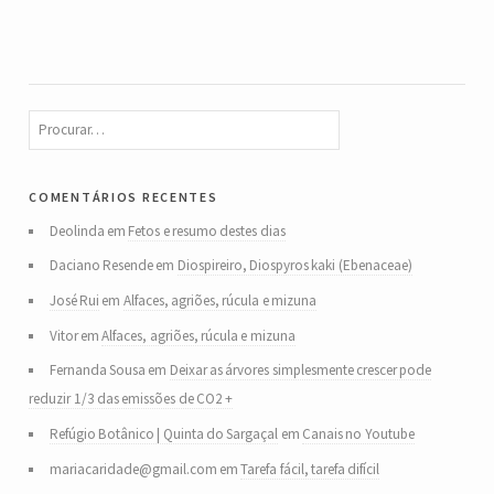
comentários recentes
Deolinda
em
Fetos e resumo destes dias
Daciano Resende
em
Diospireiro, Diospyros kaki (Ebenaceae)
José Rui
em
Alfaces, agriões, rúcula e mizuna
Vitor
em
Alfaces, agriões, rúcula e mizuna
Fernanda Sousa
em
Deixar as árvores simplesmente crescer pode
reduzir 1/3 das emissões de CO2 +
Refúgio Botânico | Quinta do Sargaçal
em
Canais no Youtube
mariacaridade@gmail.com
em
Tarefa fácil, tarefa difícil