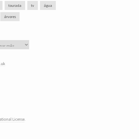
tourada
tv
água
árvores
.uk
tional License
.