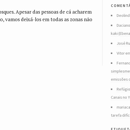
comentá
osques. Apesar das pessoas de cá acharem
Deolind
sto, vamos deixá-los em todas as zonas não
Dacian
kaki (Eben
José Ru
Vitor
e
Fernan
simplesmen
emissões 
Refúgio
Canais no 
mariac
tarefa difíc
etiquet