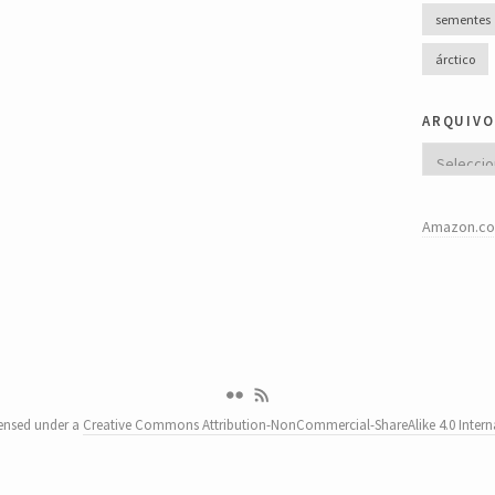
sementes
árctico
arquivo
Arquivo
Amazon.co
censed under a
Creative Commons Attribution-NonCommercial-ShareAlike 4.0 Interna