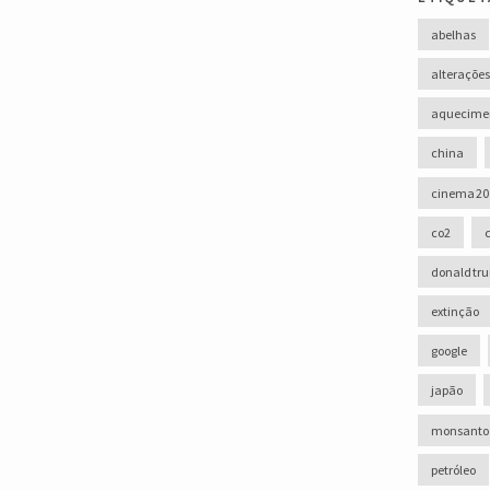
abelhas
alterações
aquecimen
china
cinema 20
co2
donald tr
extinção
google
japão
monsanto
petróleo