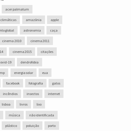
acer palmatum
 climáticas
amazónia
apple
to global
astronomia
caça
cinema 2010
cinema 2011
14
cinema 2015
citações
covid-19
dendrofobia
ump
energia solar
eua
facebook
fotografia
gatos
incêndios
insectos
internet
lisboa
livros
lixo
música
não identificada
plástico
poluição
porto