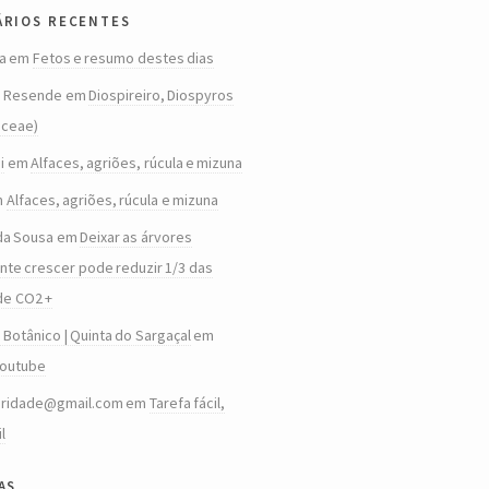
rios recentes
a
em
Fetos e resumo destes dias
o Resende
em
Diospireiro, Diospyros
aceae)
i
em
Alfaces, agriões, rúcula e mizuna
m
Alfaces, agriões, rúcula e mizuna
da Sousa
em
Deixar as árvores
te crescer pode reduzir 1/3 das
de CO2 +
 Botânico | Quinta do Sargaçal
em
Youtube
aridade@gmail.com
em
Tarefa fácil,
il
as