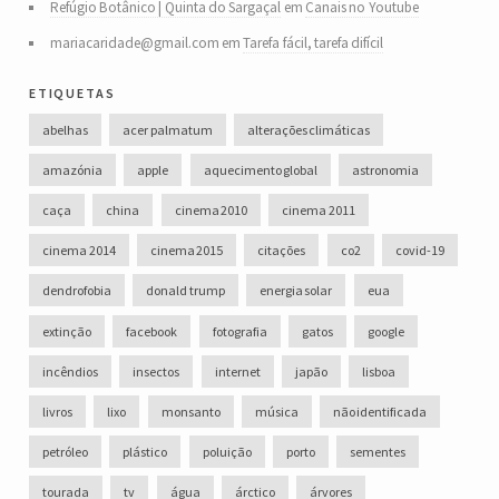
Refúgio Botânico | Quinta do Sargaçal
em
Canais no Youtube
mariacaridade@gmail.com
em
Tarefa fácil, tarefa difícil
etiquetas
abelhas
acer palmatum
alterações climáticas
amazónia
apple
aquecimento global
astronomia
caça
china
cinema 2010
cinema 2011
cinema 2014
cinema 2015
citações
co2
covid-19
dendrofobia
donald trump
energia solar
eua
extinção
facebook
fotografia
gatos
google
incêndios
insectos
internet
japão
lisboa
livros
lixo
monsanto
música
não identificada
petróleo
plástico
poluição
porto
sementes
tourada
tv
água
árctico
árvores