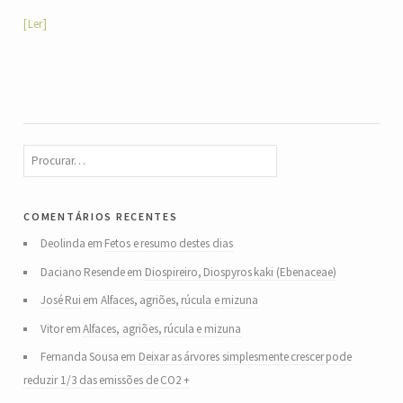
Ler
comentários recentes
Deolinda
em
Fetos e resumo destes dias
Daciano Resende
em
Diospireiro, Diospyros kaki (Ebenaceae)
José Rui
em
Alfaces, agriões, rúcula e mizuna
Vitor
em
Alfaces, agriões, rúcula e mizuna
Fernanda Sousa
em
Deixar as árvores simplesmente crescer pode
reduzir 1/3 das emissões de CO2 +