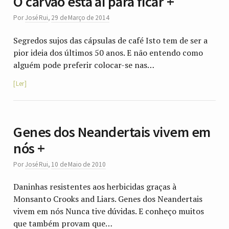
O carvão está aí para ficar +
Por
José Rui
,
29 de Março de 2014
Segredos sujos das cápsulas de café Isto tem de ser a
pior ideia dos últimos 50 anos. E não entendo como
alguém pode preferir colocar-se nas…
Ler
Genes dos Neandertais vivem em
nós +
Por
José Rui
,
10 de Maio de 2010
Daninhas resistentes aos herbicidas graças à
Monsanto Crooks and Liars. Genes dos Neandertais
vivem em nós Nunca tive dúvidas. E conheço muitos
que também provam que…