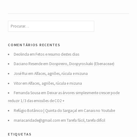
comentários recentes
Deolinda
em
Fetos e resumo destes dias
Daciano Resende
em
Diospireiro, Diospyros kaki (Ebenaceae)
José Rui
em
Alfaces, agriões, rúcula e mizuna
Vitor
em
Alfaces, agriões, rúcula e mizuna
Fernanda Sousa
em
Deixar as árvores simplesmente crescer pode
reduzir 1/3 das emissões de CO2 +
Refúgio Botânico | Quinta do Sargaçal
em
Canais no Youtube
mariacaridade@gmail.com
em
Tarefa fácil, tarefa difícil
etiquetas