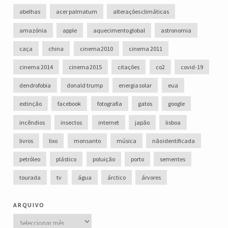
abelhas
acer palmatum
alterações climáticas
amazónia
apple
aquecimento global
astronomia
caça
china
cinema 2010
cinema 2011
cinema 2014
cinema 2015
citações
co2
covid-19
dendrofobia
donald trump
energia solar
eua
extinção
facebook
fotografia
gatos
google
incêndios
insectos
internet
japão
lisboa
livros
lixo
monsanto
música
não identificada
petróleo
plástico
poluição
porto
sementes
tourada
tv
água
árctico
árvores
arquivo
Arquivo